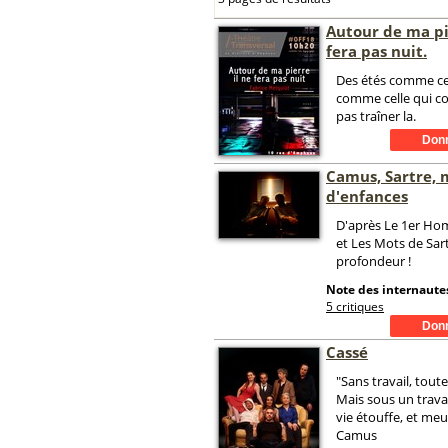
Autour de ma pie
fera pas nuit.
Des étés comme cel
comme celle qui co
pas traîner la.
Camus, Sartre, 
d'enfances
D'après Le 1er H
et Les Mots de Sar
profondeur !
Note des internautes
5 critiques
Cassé
"Sans travail, toute
Mais sous un travai
vie étouffe, et meur
Camus