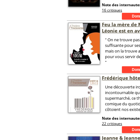
Note des internautes
16 critiques
Feu la mère de
Léonie est en a
" On ne trouve pa
suffisante pour ses
mais on la trouve 
pour vous servir d
"
Frédérique hôte
Une découverte iro
incontournable qu'
supermarché, ce th
comique du quotid
côtoient nos existe
Note des internautes
22 critiques
Jeanne & Jeanne