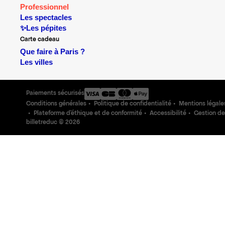
Professionnel
Les spectacles
✨Les pépites
Carte cadeau
Que faire à Paris ?
Les villes
Paiements sécurisés
Conditions générales
Politique de confidentialité
Mentions légale
Plateforme d'éthique et de conformité
Accessibilité
Gestion de
billetreduc ©
2026