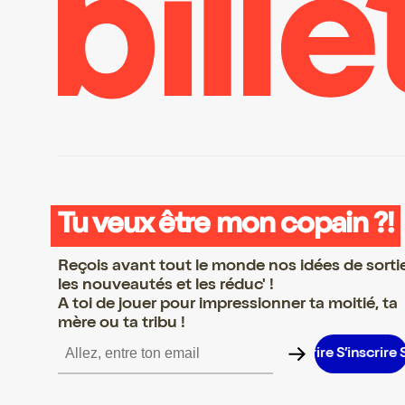
Tu veux être mon copain ?!
Reçois avant tout le monde nos idées de sorti
les nouveautés et les réduc' !
A toi de jouer pour impressionner ta moitié, ta
mère ou ta tribu !
re S’inscrire S’inscrire S’inscrire S’inscrire S’inscrire S’inscrire S