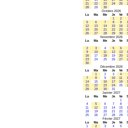
21
22
23
24
25
28
29
30
Octobre 2026
Lu
Ma
Me
Je
Ve
1
2
5
6
7
8
9
12
13
14
15
16
19
20
21
22
23
26
27
28
29
30
Novembre 2026
Lu
Ma
Me
Je
Ve
2
3
4
5
6
9
10
11
12
13
16
17
18
19
20
23
24
25
26
27
30
Décembre 2026
Lu
Ma
Me
Je
Ve
1
2
3
4
7
8
9
10
11
14
15
16
17
18
21
22
23
24
25
28
29
30
31
Janvier 2027
Lu
Ma
Me
Je
Ve
1
4
5
6
7
8
11
12
13
14
15
18
19
20
21
22
25
26
27
28
29
Février 2027
Lu
Ma
Me
Je
Ve
1
2
3
4
5