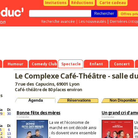
Invitations
Réductions
Carte cadeau
Offres pri
yon
Recherche avancée
|
Les nouveautés
|
Dernières critiq
Humour
Comedy Club
Spectacle
Enfant
Concert
Le Complexe Café-Théâtre - salle d
7 rue des Capucins, 69001 Lyon
Café-théâtre de 80 places environ
es
Agenda
Réservations
Non Disponible
Sa
Di
Bonne fête des mères
Un grand cri d'am
29
30
Comédie
Comédie
La vie et l'économie de
U
Sa
Di
marché en ont décidé ainsi
Ba
5
6
: ils doivent vivre ensemble
pr
12
13
1
19
20