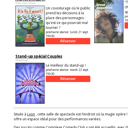
"T
One man show
ch
Un covoiturage où le public
sp
prend les décisions à la
pr
place des personnages :
1
qu'est-ce qui pourrait mal
tourner ?
prochaine séance:
lundi 21 sept.
19h30
Stand-up spécial Couples
Stand-up
Le meilleur du stand-up !
prochaine séance:
mardi 22 sept.
19h30
Située à
Lyon
, cette salle de spectacle est l’endroit où la magie opère !
offre un espace idéal pour des performances variées.
Des succès comme
Complexe Comedy Club
y ont été accueillis, avec d