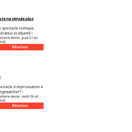
 Je ne simule plus
n spectacle comique,
bérateur et déjanté !
ochaine séance:
jeudi 01 oct.
9h30
!
ectacle d improvisation à
ngewatcher* !
ochaine séance:
mardi 06 oct.
9h30