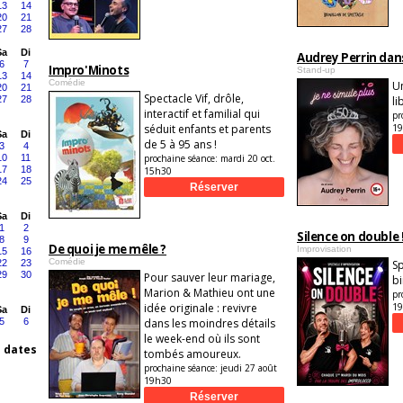
13
14
20
21
27
28
Sa
Di
Audrey Perrin dans
6
7
Impro'Minots
Stand-up
13
14
Comédie
U
20
21
Spectacle Vif, drôle,
27
28
li
interactif et familial qui
pr
séduit enfants et parents
1
Sa
Di
de 5 à 95 ans !
3
4
10
11
prochaine séance:
mardi 20 oct.
17
18
15h30
24
25
Sa
Di
1
2
Silence on double 
8
9
De quoi je me mêle ?
Improvisation
15
16
Comédie
22
23
Sp
29
30
Pour sauver leur mariage,
bi
Marion & Mathieu ont une
pr
idée originale : revivre
1
Sa
Di
5
6
dans les moindres détails
le week-end où ils sont
s dates
tombés amoureux.
prochaine séance:
jeudi 27 août
19h30