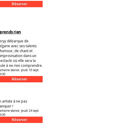
prends rien
eryy débarque de
lgarie avec ses talents
humour, de chant et
improvisation dans un
ectacle où elle sera la
ule à ne rien comprendre.
ochaine séance:
jeudi 10 sept.
9h30
 artiste à ne pas
anquer !
ochaine séance:
jeudi 24 sept.
9h30