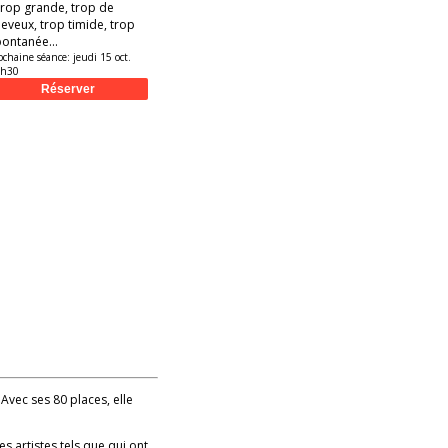
rop grande, trop de
eveux, trop timide, trop
ontanée...
ochaine séance:
jeudi 15 oct.
9h30
 Avec ses 80 places, elle
es artistes tels que qui ont