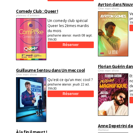
Ayrton dans Nouve
One man show
Comedy Club : Queer !
Ve
plateau d'artistes
pr
Un comedy club spécial
1
Queer les 2èmes mardis
du mois
prochaine séance:
mardi 08 sept.
19h30
Florian Guérin da
Guillaume Sentou dans Un mec cool
One man show
One man show
Et
Qu'est-ce qu'un mec cool ?
no
prochaine séance:
jeudi 22 oct.
d
19h30
pr
1
Anne Depetrini da
Humour
À la fin il meurt !