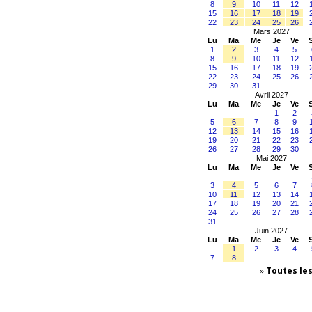
8
9
10
11
12
15
16
17
18
19
22
23
24
25
26
Mars 2027
Lu
Ma
Me
Je
Ve
1
2
3
4
5
8
9
10
11
12
15
16
17
18
19
22
23
24
25
26
29
30
31
Avril 2027
Lu
Ma
Me
Je
Ve
1
2
5
6
7
8
9
12
13
14
15
16
19
20
21
22
23
26
27
28
29
30
Mai 2027
Lu
Ma
Me
Je
Ve
3
4
5
6
7
10
11
12
13
14
17
18
19
20
21
24
25
26
27
28
31
Juin 2027
Lu
Ma
Me
Je
Ve
1
2
3
4
7
8
»
Toutes le