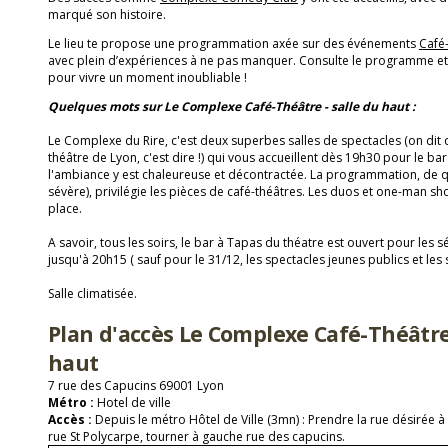
marqué son histoire.
Le lieu te propose une programmation axée sur des événements
Café
avec plein d’expériences à ne pas manquer. Consulte le programme et 
pour vivre un moment inoubliable !
Quelques mots sur Le Complexe Café-Théâtre - salle du haut :
Le Complexe du Rire, c'est deux superbes salles de spectacles (on dit q
théâtre de Lyon, c'est dire !) qui vous accueillent dès 19h30 pour le ba
l'ambiance y est chaleureuse et décontractée. La programmation, de qua
sévère), privilégie les pièces de café-théâtres. Les duos et one-man s
place.
A savoir, tous les soirs, le bar à Tapas du théatre est ouvert pour le
jusqu'à 20h15 ( sauf pour le 31/12, les spectacles jeunes publics et les
Salle climatisée.
Plan d'accès Le Complexe Café-Théâtre 
haut
7 rue des Capucins 69001 Lyon
Métro :
Hotel de ville
Accès :
Depuis le métro Hôtel de Ville (3mn) : Prendre la rue désirée à
rue St Polycarpe, tourner à gauche rue des capucins.