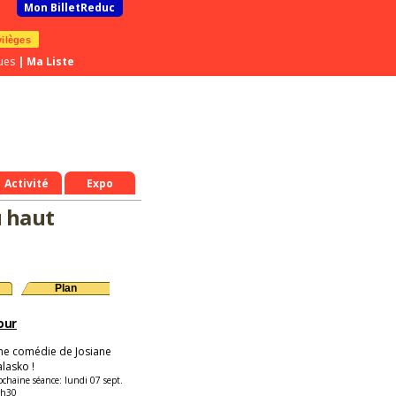
Mon BilletReduc
vilèges
ues
|
Ma Liste
Activité
Expo
u haut
Plan
our
ne comédie de Josiane
lasko !
ochaine séance:
lundi 07 sept.
9h30