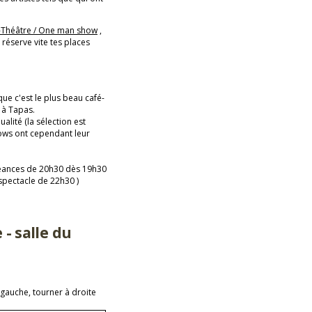
-Théâtre / One man show
,
réserve vite tes places
ue c'est le plus beau café-
r à Tapas.
lité (la sélection est
hows ont cependant leur
s séances de 20h30 dès 19h30
 spectacle de 22h30 )
- salle du
 gauche, tourner à droite