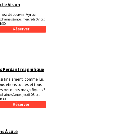
lle Vision
nez découvrir Ayrton !
ochaine séance:
mercredi 07 oct.
9h30
ns Perdant magnifique
 si finalement, comme lui,
us étions toutes et tous
es perdants magnifiques ?
ochaine séance:
jeudi 08 oct.
9h30
ns À côté