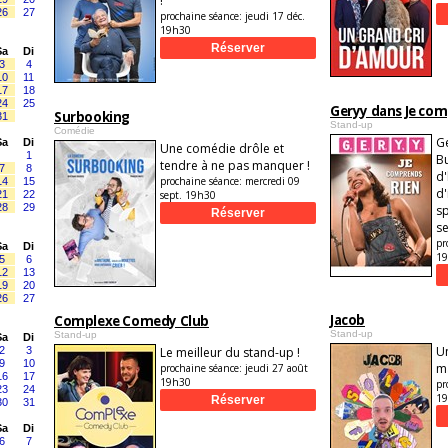
!
26
27
prochaine séance:
jeudi 17 déc.
19h30
Sa
Di
3
4
10
11
17
18
24
25
Geryy dans Je com
Surbooking
31
Stand-up
Comédie
G
Sa
Di
Une comédie drôle et
1
Bu
tendre à ne pas manquer !
7
8
d'
prochaine séance:
mercredi 09
14
15
d'
21
22
sept. 19h30
28
29
sp
se
pr
Sa
Di
1
5
6
12
13
19
20
26
27
Jacob
Complexe Comedy Club
Stand-up
Stand-up
Sa
Di
Un
2
3
Le meilleur du stand-up !
9
10
m
prochaine séance:
jeudi 27 août
16
17
19h30
pr
23
24
1
30
31
Sa
Di
6
7