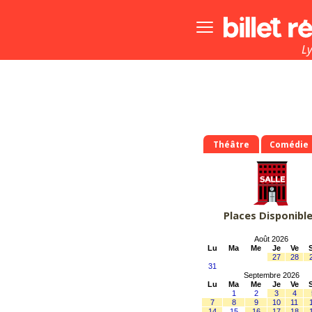
Bouton
menu
principale
L
Théâtre
Comédie
Places Disponibl
Août 2026
Lu
Ma
Me
Je
Ve
27
28
31
Septembre 2026
Lu
Ma
Me
Je
Ve
1
2
3
4
7
8
9
10
11
14
15
16
17
18