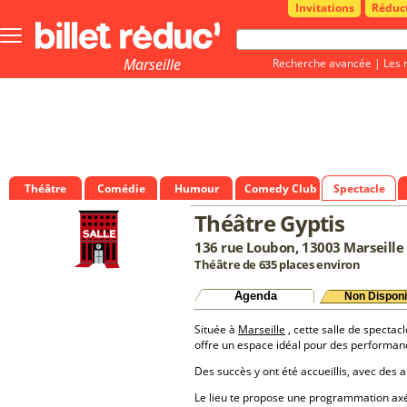
Invitations
Réduc
Bouton
menu
principale
Marseille
Recherche avancée
|
Les 
Théâtre
Comédie
Humour
Comedy Club
Spectacle
Théâtre Gyptis
136 rue Loubon, 13003 Marseille
Théâtre de 635 places environ
Agenda
Non Disponi
Située à
Marseille
, cette salle de spectacl
offre un espace idéal pour des performan
Des succès y ont été accueillis, avec des a
Le lieu te propose une programmation a