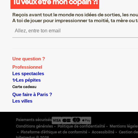
Tu veux être mon copain ?!
Reçois avant tout le monde nos idées de sorties, les nouv
A toi de jouer pour impressionner ta moitié, ta mère ou ta
S’inscrire S’inscrire S’insc
Une question ?
Professionnel
Les spectacles
✨Les pépites
Carte cadeau
Que faire à Paris ?
Les villes
Paiements sécurisés
Conditions générales
Politique de confidentialité
Mentions légale
Plateforme d'éthique et de conformité
Accessibilité
Gestion de