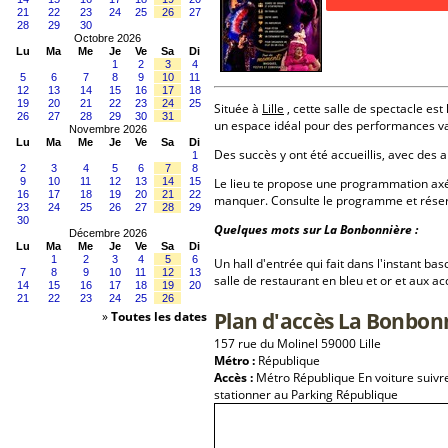
21
22
23
24
25
26
27
28
29
30
Octobre 2026
Lu
Ma
Me
Je
Ve
Sa
Di
1
2
3
4
5
6
7
8
9
10
11
12
13
14
15
16
17
18
19
20
21
22
23
24
25
Située à
Lille
, cette salle de spectacle est
26
27
28
29
30
31
un espace idéal pour des performances va
Novembre 2026
Lu
Ma
Me
Je
Ve
Sa
Di
Des succès y ont été accueillis, avec des a
1
2
3
4
5
6
7
8
9
10
11
12
13
14
15
Le lieu te propose une programmation axé
16
17
18
19
20
21
22
manquer. Consulte le programme et réserv
23
24
25
26
27
28
29
30
Quelques mots sur La Bonbonnière :
Décembre 2026
Lu
Ma
Me
Je
Ve
Sa
Di
1
2
3
4
5
6
Un hall d'entrée qui fait dans l'instant ba
7
8
9
10
11
12
13
salle de restaurant en bleu et or et aux a
14
15
16
17
18
19
20
21
22
23
24
25
26
Plan d'accès La Bonbon
»
Toutes les dates
157 rue du Molinel 59000 Lille
Métro :
République
Accès :
Métro République En voiture suivre 
stationner au Parking République