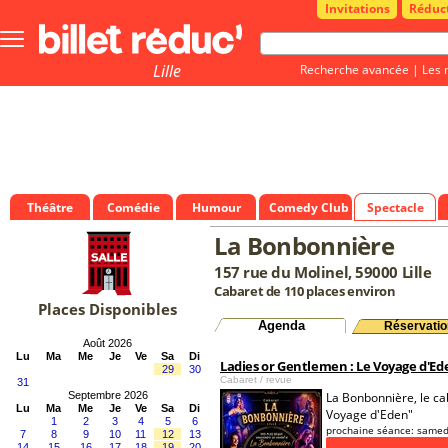
Invitations
Réduc
Bouton
menu
principale
Lille
Recherche avancée
|
Les 
Théâtre
Comédie
Humour
Comedy Club
Spectacle
La Bonbonnière
157 rue du Molinel, 59000 Lille
Cabaret de 110 places environ
Places Disponibles
Agenda
Réservatio
Août 2026
Lu
Ma
Me
Je
Ve
Sa
Di
Ladies or Gentlemen : Le Voyage d'Ed
29
30
Cabaret / revue
31
Septembre 2026
La Bonbonnière, le cab
Lu
Ma
Me
Je
Ve
Sa
Di
Voyage d'Eden"
1
2
3
4
5
6
prochaine séance:
samed
7
8
9
10
11
12
13
14
15
16
17
18
19
20