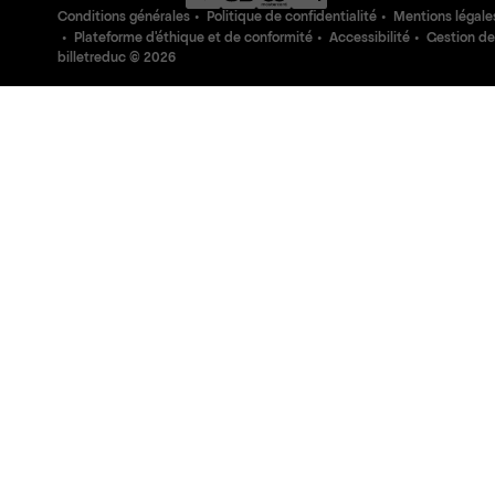
Conditions générales
Politique de confidentialité
Mentions légale
Plateforme d'éthique et de conformité
Accessibilité
Gestion de
billetreduc ©
2026