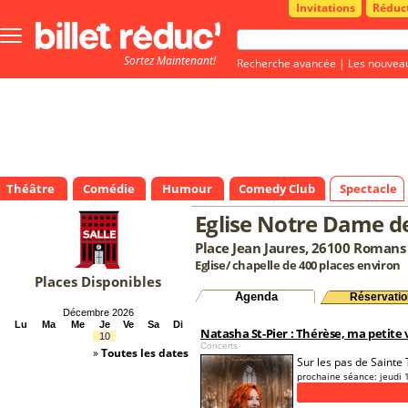
Invitations
Réduc
Bouton
menu
Sortez Maintenant!
principale
Recherche avancée
|
Les nouvea
Théâtre
Comédie
Humour
Comedy Club
Spectacle
Eglise Notre Dame d
Place Jean Jaures, 26100 Romans 
Eglise/ chapelle de 400 places environ
Places Disponibles
Agenda
Réservatio
Décembre 2026
Lu
Ma
Me
Je
Ve
Sa
Di
Natasha St-Pier : Thérèse, ma petite 
10
Concerts
»
Toutes les dates
Sur les pas de Sainte
prochaine séance:
jeudi 