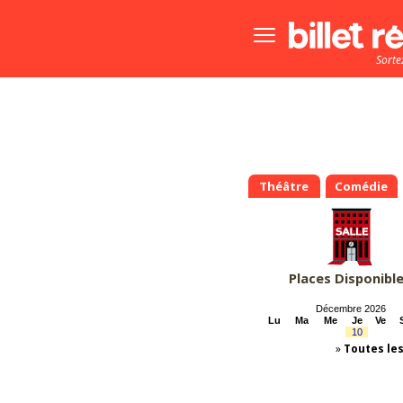
Bouton
menu
Sorte
principale
Théâtre
Comédie
Places Disponibl
Décembre 2026
Lu
Ma
Me
Je
Ve
10
»
Toutes le