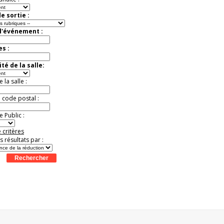
e sortie :
d'événement :
es :
té de la salle:
la salle :
u code postal :
 Public :
 critères
es résultats par :