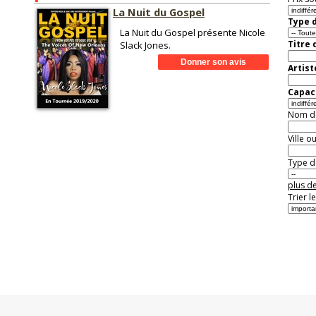
La Nuit du Gospel
Type d
La Nuit du Gospel présente Nicole
Titre 
Slack Jones.
Artist
Capaci
Nom de 
Ville o
Type de
plus de
Trier l