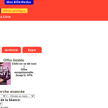
Mon BilletReduc
Offres privilèges
a Liste
Activité
Expo
Offre limitée
Chéri on se dit tout
!
Offre
exceptionnelle.
Jusqu'à -57%
erche avancée
Grosse ambiance
Offre
exceptionnelle.
de la Séance:
Jusqu'à -54%
uhaité :