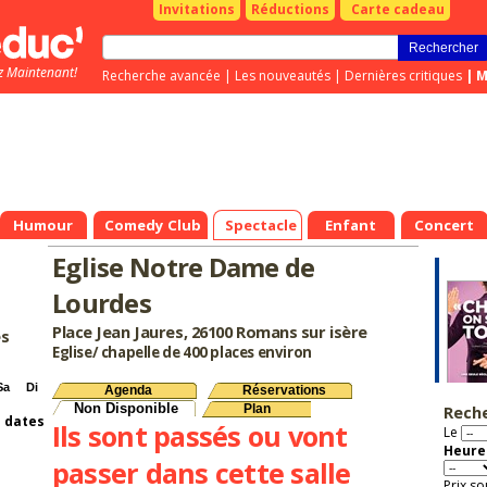
Invitations
Réductions
Carte cadeau
z Maintenant!
Recherche avancée
|
Les nouveautés
|
Dernières critiques
|
M
Humour
Comedy Club
Spectacle
Enfant
Concert
Eglise Notre Dame de
Lourdes
Place Jean Jaures, 26100 Romans sur isère
es
Eglise/ chapelle de 400 places environ
Sa
Di
Agenda
Réservations
Non Disponible
Plan
Rech
s dates
Ils sont passés ou vont
Le
Heure 
passer dans cette salle
Prix so