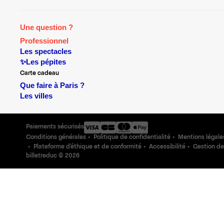
Une question ?
Professionnel
Les spectacles
✨Les pépites
Carte cadeau
Que faire à Paris ?
Les villes
Paiements sécurisés
Conditions générales
Politique de confidentialité
Mentions légale
Plateforme d'éthique et de conformité
Accessibilité
Gestion de
billetreduc ©
2026