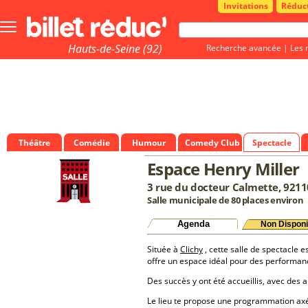
Invitations
Réduc
Bouton
menu
principale
Hauts-de-Seine (92)
Recherche avancée
|
Les 
Théâtre
Comédie
Humour
Comedy Club
Spectacle
Espace Henry Miller
3 rue du docteur Calmette, 9211
Salle municipale de 80 places environ
Agenda
Non Disponi
Située à
Clichy
, cette salle de spectacle e
offre un espace idéal pour des performan
Des succès y ont été accueillis, avec des a
Le lieu te propose une programmation a