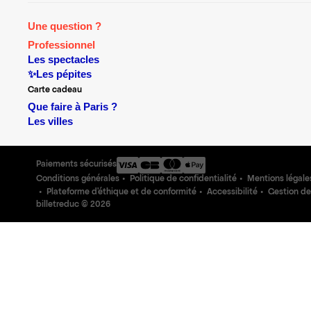
Une question ?
Professionnel
Les spectacles
✨Les pépites
Carte cadeau
Que faire à Paris ?
Les villes
Paiements sécurisés
Conditions générales
Politique de confidentialité
Mentions légale
Plateforme d'éthique et de conformité
Accessibilité
Gestion de
billetreduc ©
2026