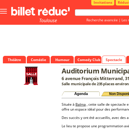
Invitations
Réduc
Bouton
menu
principale
Toulouse
Recherche avancée
|
Les 
Théâtre
Comédie
Humour
Comedy Club
Spectacle
Auditorium Municip
6 avenue François Mitterrand, 
Salle municipale de 235 places environ
Agenda
Non Disponi
Située à
Balma
, cette salle de spectacle e
offre un espace idéal pour des performan
Des succès y ont été accueillis, avec des a
Le lieu te propose une programmation a