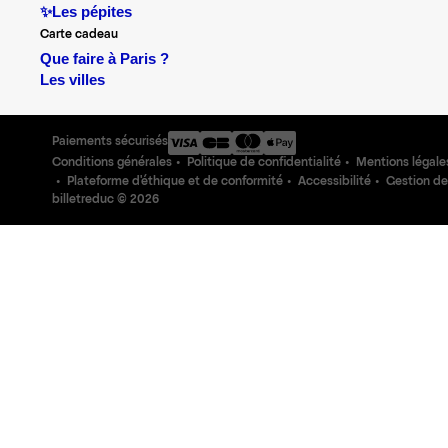
✨Les pépites
Carte cadeau
Que faire à Paris ?
Les villes
Paiements sécurisés
Conditions générales
Politique de confidentialité
Mentions légale
Plateforme d'éthique et de conformité
Accessibilité
Gestion de
billetreduc ©
2026