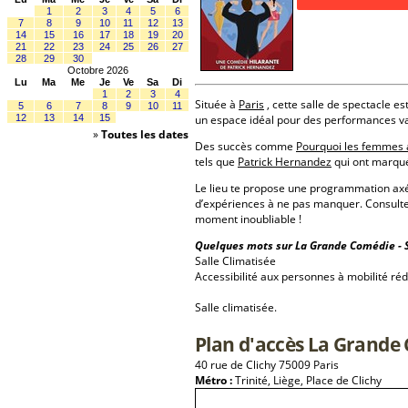
1
2
3
4
5
6
7
8
9
10
11
12
13
14
15
16
17
18
19
20
21
22
23
24
25
26
27
28
29
30
Octobre 2026
Lu
Ma
Me
Je
Ve
Sa
Di
1
2
3
4
Située à
Paris
, cette salle de spectacle es
5
6
7
8
9
10
11
12
13
14
15
un espace idéal pour des performances va
»
Toutes les dates
Des succès comme
Pourquoi les femmes 
tels que
Patrick Hernandez
qui ont marqué
Le lieu te propose une programmation a
d’expériences à ne pas manquer. Consulte
moment inoubliable !
Quelques mots sur La Grande Comédie - Sa
Salle Climatisée
Accessibilité aux personnes à mobilité réd
Salle climatisée.
Plan d'accès La Grande 
40 rue de Clichy 75009 Paris
Métro :
Trinité, Liège, Place de Clichy