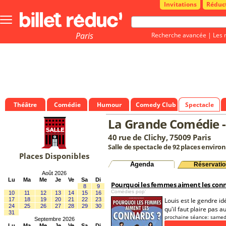
Invitations
Réduc
Bouton
menu
principale
Paris
Recherche avancée
|
Les 
Théâtre
Comédie
Humour
Comedy Club
Spectacle
La Grande Comédie - 
40 rue de Clichy, 75009 Paris
Salle de spectacle de 92 places environ
Places Disponibles
Agenda
Réservatio
Août 2026
Lu
Ma
Me
Je
Ve
Sa
Di
Pourquoi les femmes aiment les conn
8
9
Comédies pop’
10
11
12
13
14
15
16
17
18
19
20
21
22
23
Louis est le gendre id
24
25
26
27
28
29
30
qu'il faut plaire pas 
31
prochaine séance:
samed
Septembre 2026
Lu
Ma
Me
Je
Ve
Sa
Di