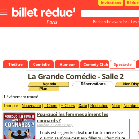
Invitations
Réduc
Bouton
menu
principale
Paris
Recherche avancée
|
Les 
Théâtre
Comédie
Humour
Comedy Club
Spectacle
La Grande Comédie - Salle 2
Réservations
Agenda
Non Disp
Plan
1 événement trouvé
Trier par :
Nouveauté
|
- Chers
|
+ Chers
|
Date
|
Réduction
|
Note
|
Nombre d
Pourquoi les femmes aiment les
connards ?
Comédie > Comédie pop'
Louis est le gendre idéal que toute mère rêve
d'avoir, sauf que c'est aux filles qu'il faut plaire