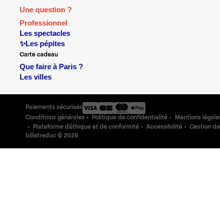
Une question ?
Professionnel
Les spectacles
✨Les pépites
Carte cadeau
Que faire à Paris ?
Les villes
Paiements sécurisés
Conditions générales
Politique de confidentialité
Mentions légale
Plateforme d'éthique et de conformité
Accessibilité
Gestion de
billetreduc ©
2026