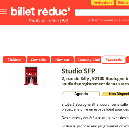
Invitations
Réduc
Bouton
menu
principale
Hauts-de-Seine (92)
Recherche avancée
|
Les 
Théâtre
Comédie
Humour
Comedy Club
Spectacle
Studio SFP
2, rue de Silly , 92100 Boulogne b
Studio d'enregistrement de 100 places
Agenda
Non Disponi
Située à
Boulogne Billancourt
, cette salle
places, elle offre un espace idéal pour d
Des succès y ont été accueillis, avec des a
Le lieu te propose une programmation a