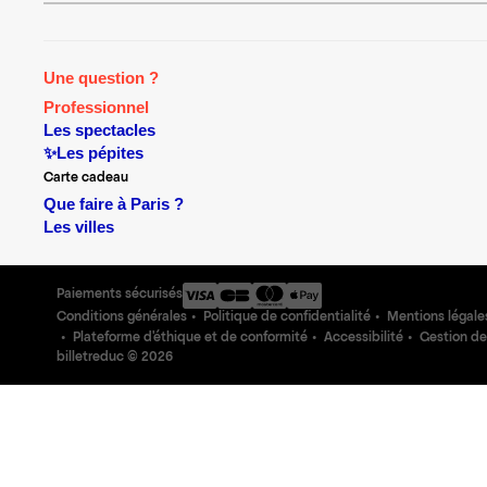
Une question ?
Professionnel
Les spectacles
✨Les pépites
Carte cadeau
Que faire à Paris ?
Les villes
Paiements sécurisés
Conditions générales
Politique de confidentialité
Mentions légale
Plateforme d'éthique et de conformité
Accessibilité
Gestion de
billetreduc ©
2026