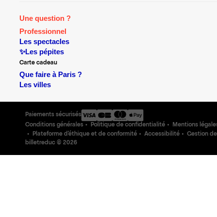
Une question ?
Professionnel
Les spectacles
✨Les pépites
Carte cadeau
Que faire à Paris ?
Les villes
Paiements sécurisés
Conditions générales
Politique de confidentialité
Mentions légale
Plateforme d'éthique et de conformité
Accessibilité
Gestion de
billetreduc ©
2026