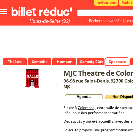
Invitations
Réduc
Bouton
menu
principale
Hauts-de-Seine (92)
Recherche avancée
|
Les 
Théâtre
Comédie
Humour
Comedy Club
Spectacle
MJC Theatre de Col
96-98 rue Saint-Denis, 92700 Co
MJC
Agenda
Non Disponi
Située à
Colombes
, cette salle de spectac
idéal pour des performances variées.
Des succès y ont été accueillis, avec des a
Le lieu te propose une programmation a