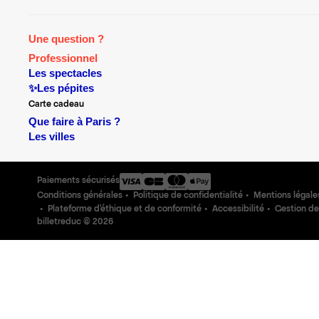
Une question ?
Professionnel
Les spectacles
✨Les pépites
Carte cadeau
Que faire à Paris ?
Les villes
Paiements sécurisés
Conditions générales
Politique de confidentialité
Mentions légale
Plateforme d'éthique et de conformité
Accessibilité
Gestion de
billetreduc ©
2026