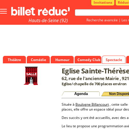
Invitations
Réduc
Bouton
menu
principale
Hauts-de-Seine (92)
Recherche avancée
|
Les 
Théâtre
Comédie
Humour
Comedy Club
Spectacle
Eglise Sainte-Thérès
62, rue de l'ancienne Mairie , 9
Eglise/ chapelle de 700 places environ
Agenda
Non Disponi
Située à
Boulogne Billancourt
, cette salle
places, elle offre un espace idéal pour d
Des succès y ont été accueillis, avec des a
Le lieu te propose une programmation a