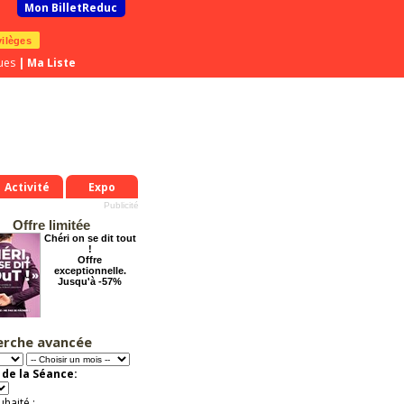
Mon BilletReduc
vilèges
ues
|
Ma Liste
Activité
Expo
Offre limitée
Chéri on se dit tout
!
Offre
exceptionnelle.
Jusqu'à -57%
erche avancée
La Cité Interdite :
Six siècles de
mystères
de la Séance:
Offre
exceptionnelle.
Jusqu'à -26%
uhaité :