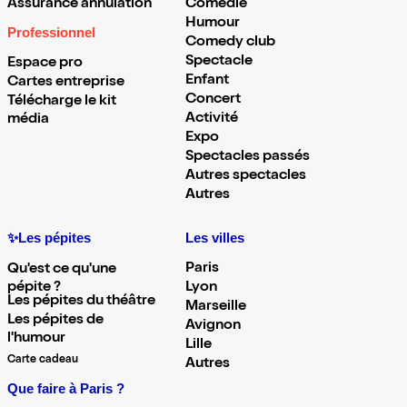
Assurance annulation
Comédie
Humour
Professionnel
Comedy club
Spectacle
Espace pro
Enfant
Cartes entreprise
Concert
Télécharge le kit
Activité
média
Expo
Spectacles passés
Autres spectacles
Autres
✨Les pépites
Les villes
Paris
Qu'est ce qu'une
pépite ?
Lyon
Les pépites du théâtre
Marseille
Les pépites de
Avignon
l'humour
Lille
Carte cadeau
Autres
Que faire à Paris ?