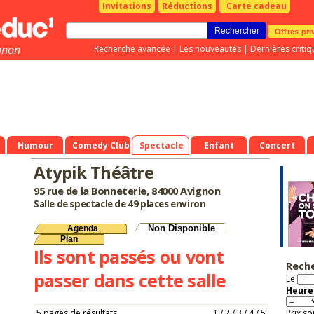
Invitations
Réductions
Carte cadeau
Offres pri
gnon
Recherche avancée
|
Les nouveautés
|
Dernières critiq
Humour
Comedy Club
Spectacle
Enfant
Concert
Atypik Théâtre
95 rue de la Bonneterie, 84000 Avignon
Salle de spectacle de 49 places environ
Non Disponible
Agenda
Plan
Ils sont passés ou vont
Rech
passer dans cette salle
Le
Heure 
5 pages de résultats
1
/
2
/
3
/
4
/
5
Prix so