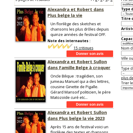
Alexandra et Robert dans
Type d
Plus belge la vie
Titre 
Un florilège des sketches et
Artist
chansons les plus drôles depuis
quinze années de festival OFF.
Capaci
Note des internautes :
15 critiques
Nom de 
Ville o
Alexandra et Robert Sullon
dans Famille Belge à croquer
Type de
Oncle Bilique : tragédien, son
plus de
jumeau Manuel qui a des lettres,
Trier l
cousine Ginette de Pigalle.
Gérard Mansoif politicien, le père
Matozoïde curé etc...
Alexandra et Robert Sullon
dans Plus belge la vie 2023
Après 15 ans de festival voici un
florilège des textes et chansons