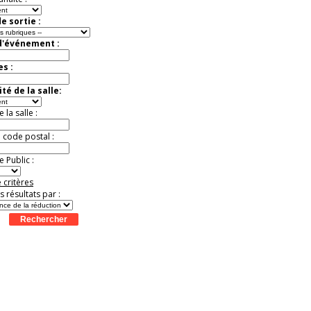
e sortie :
d'événement :
es :
té de la salle:
la salle :
u code postal :
 Public :
 critères
es résultats par :