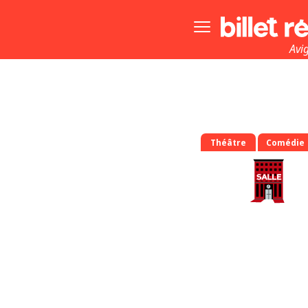
Bouton
menu
principale
Avi
Théâtre
Comédie