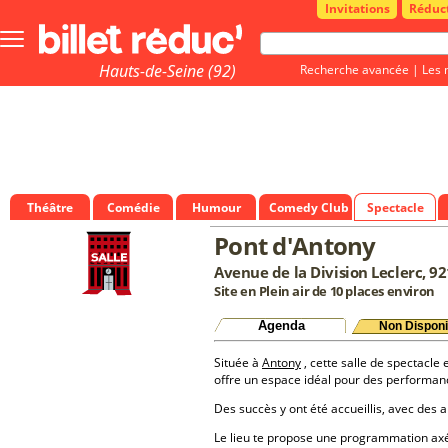
Invitations
Réduc
Bouton
menu
principale
Hauts-de-Seine (92)
Recherche avancée
|
Les 
Théâtre
Comédie
Humour
Comedy Club
Spectacle
Pont d'Antony
Avenue de la Division Leclerc, 9
Site en Plein air de 10 places environ
Agenda
Non Disponi
Située à
Antony
, cette salle de spectacle 
offre un espace idéal pour des performan
Des succès y ont été accueillis, avec des a
Le lieu te propose une programmation a