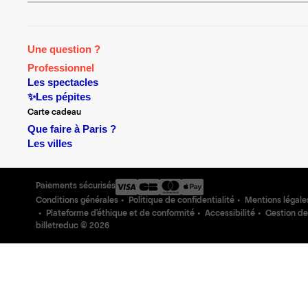
Une question ?
Professionnel
Les spectacles
✨Les pépites
Carte cadeau
Que faire à Paris ?
Les villes
Paiements sécurisés
Conditions générales
Politique de confidentialité
Mentions légale
Plateforme d'éthique et de conformité
Accessibilité
Gestion de
billetreduc ©
2026