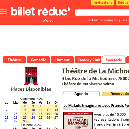
Invitations
Réduc
Bouton
menu
principale
Paris
Recherche avancée
|
Les 
Théâtre
Comédie
Humour
Comedy Club
Spectacle
Théâtre de La Micho
4 bis Rue de la Michodière, 75002
Théâtre de 700 places environ
Places Disponibles
Agenda
Réservatio
Septembre 2026
Lu
Ma
Me
Je
Ve
Sa
Di
Le Malade Imaginaire avec Francis Pe
2
3
4
5
6
Théâtre classique
7
8
9
10
11
12
13
14
15
16
17
18
19
20
Avec plus de 10 000
21
22
23
24
25
26
27
représentations à son 
28
29
30
Francis Perrin célèbr
Octobre 2026
Lu
Ma
Me
Je
Ve
Sa
Di