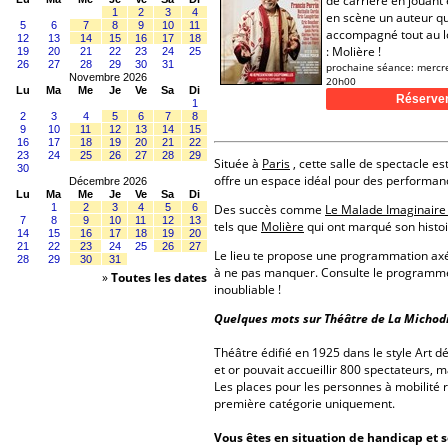
de carrière en jouant
1
2
3
4
en scène un auteur qui
5
6
7
8
9
10
11
accompagné tout au l
12
13
14
15
16
17
18
: Molière !
19
20
21
22
23
24
25
26
27
28
29
30
31
prochaine séance:
mercre
Novembre 2026
20h00
Lu
Ma
Me
Je
Ve
Sa
Di
1
2
3
4
5
6
7
8
9
10
11
12
13
14
15
16
17
18
19
20
21
22
23
24
25
26
27
28
29
Située à
Paris
, cette salle de spectacle es
30
offre un espace idéal pour des performan
Décembre 2026
Lu
Ma
Me
Je
Ve
Sa
Di
1
2
3
4
5
6
Des succès comme
Le Malade Imaginaire 
7
8
9
10
11
12
13
tels que
Molière
qui ont marqué son histoi
14
15
16
17
18
19
20
21
22
23
24
25
26
27
Le lieu te propose une programmation a
28
29
30
31
à ne pas manquer. Consulte le programme 
»
Toutes les dates
inoubliable !
Quelques mots sur Théâtre de La Michodi
Théâtre édifié en 1925 dans le style Art 
et or pouvait accueillir 800 spectateurs, 
Les places pour les personnes à mobilité r
première catégorie uniquement.
Vous êtes en situation de handicap et 