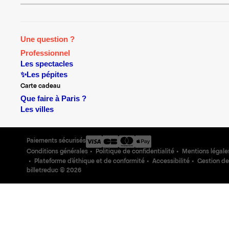
Une question ?
Professionnel
Les spectacles
✨Les pépites
Carte cadeau
Que faire à Paris ?
Les villes
Paiements sécurisés
Conditions générales
Politique de confidentialité
Mentions légale
Plateforme d'éthique et de conformité
Accessibilité
Gestion de
billetreduc ©
2026