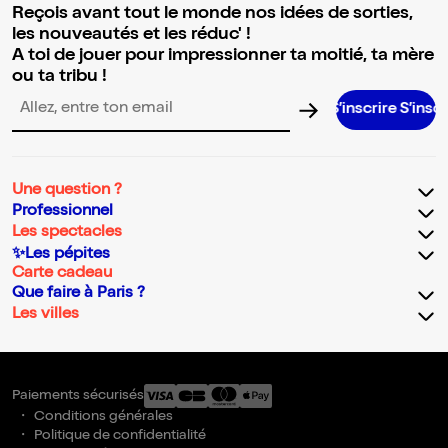
Reçois avant tout le monde nos idées de sorties,
les nouveautés et les réduc' !
A toi de jouer pour impressionner ta moitié, ta mère
ou ta tribu !
S’inscrire S’inscrire S’inscri
Adresse email pour la newsletter
Une question ?
Professionnel
Les spectacles
✨Les pépites
Carte cadeau
Que faire à Paris ?
Les villes
Paiements sécurisés
Conditions générales
Politique de confidentialité