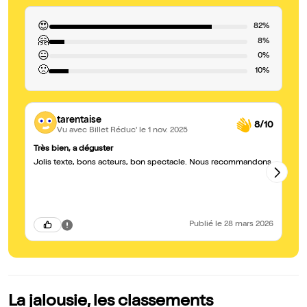
😍
82%
🤗
8%
😐
0%
🙁
10%
tarentaise
8/10
Vu avec Billet Réduc'
le 1 nov. 2025
Très bien, a déguster
Bo
Jolis texte, bons acteurs, bon spectacle. Nous recommandons
Be
sp
em
co
Publié
le 28 mars 2026
La jalousie, les classements