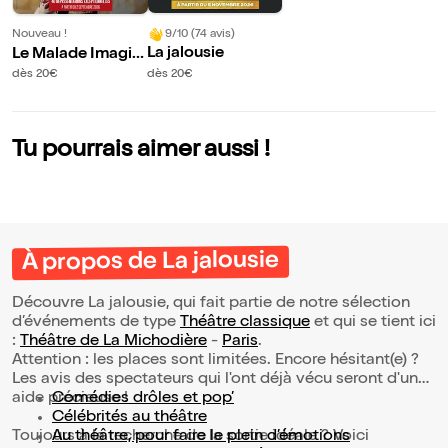
9/10 (74 avis)
Nouveau !
La jalousie
Le Malade Imagin
aire | avec Francis
dès 20€
dès 20€
Perrin
Tu pourrais aimer aussi !
À propos de La jalousie
Découvre La jalousie, qui fait partie de notre sélection
d’événements de type
Théâtre classique
et qui se tient ici
:
Théâtre de La Michodière
-
Paris
.
Attention : les places sont limitées. Encore hésitant(e) ?
Les avis des spectateurs qui l'ont déjà vécu seront d'une
aide précieuse !
Comédies drôles et pop’
Célébrités au théâtre
Toujours à la recherche de la sortie idéale ? Voici
Au théâtre, pour faire le plein d’émotions