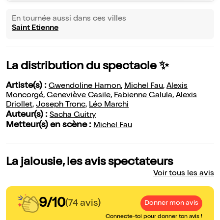
En tournée aussi dans ces villes
Saint Etienne
La distribution du spectacle ✨
Artiste(s) :
Gwendoline Hamon
,
Michel Fau
,
Alexis
Moncorgé
,
Geneviève Casile
,
Fabienne Galula
,
Alexis
Driollet
,
Joseph Tronc
,
Léo Marchi
Auteur(s) :
Sacha Guitry
Metteur(s) en scène :
Michel Fau
La jalousie, les avis spectateurs
Voir tous les avis
9/10
(74 avis)
Donner mon avis
Connecte-toi pour donner ton avis !