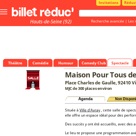
Invitations
Réduc
Bouton
menu
principale
Hauts-de-Seine (92)
Recherche avancée
|
Les 
Théâtre
Comédie
Humour
Comedy Club
Spectacle
Maison Pour Tous de 
Place Charles de Gaulle, 92410 Vi
MJC de 300 places environ
Agenda
Non Disponi
Située à
Ville d'Avray
, cette salle de spec
elle offre un espace idéal pour des perfo
Des succès y ont été accueillis, avec des a
Le lieu te propose une programmation a