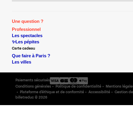
Une question ?
Professionnel
Les spectacles
✨Les pépites
Carte cadeau
Que faire à Paris ?
Les villes
Paiements sécurisés
Conditions générales
Politique de confidentialité
Mentions légale
Plateforme d'éthique et de conformité
Accessibilité
Gestion de
billetreduc ©
2026