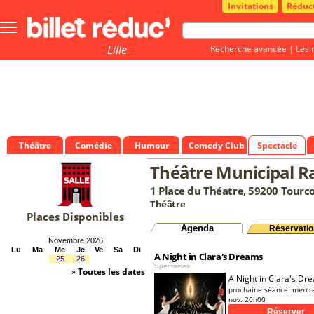
Invitations
Réduc
Bouton
menu
principale
Lille
Recherche avancée
|
Les 
Théâtre
Comédie
Humour
Comedy Club
Spectacle
Théâtre Municipal 
1 Place du Théatre, 59200 Tourc
Théâtre
Places Disponibles
Agenda
Réservatio
Novembre 2026
Lu
Ma
Me
Je
Ve
Sa
Di
A Night in Clara's Dreams
25
26
Spectacles
»
Toutes les dates
A Night in Clara's Dr
prochaine séance:
mercr
nov. 20h00