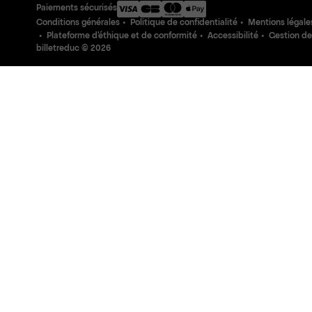
Paiements sécurisés
Conditions générales
Politique de confidentialité
Mentions légale
Plateforme d'éthique et de conformité
Accessibilité
Gestion de
billetreduc ©
2026