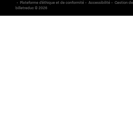
Plateforme d'éthique et de conformité
Accessibilité
Gestion de
billetreduc ©
2026