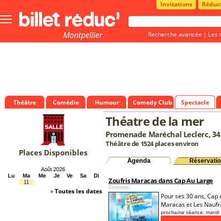
Invitations
Réduc
Bouton
menu
principale
Montpellier
Recherche avancée
|
Les 
Théâtre
Comédie
Humour
Comedy Club
Spectacle
Théatre de la mer
Promenade Maréchal Leclerc, 34
Théâtre de 1524 places environ
Places Disponibles
Agenda
Réservatio
Août 2026
Lu
Ma
Me
Je
Ve
Sa
Di
Zoufris Maracas dans Cap Au Large
11
Concerts
»
Toutes les dates
Pour ses 30 ans, Cap 
Maracas et Les Naufr
prochaine séance:
mardi