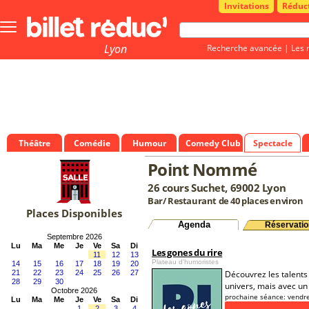
Invitations
Réduc
Bouton
menu
principale
Lyon
Recherche avancée
|
Les 
Théâtre
Comédie
Humour
Comedy Club
Spectacle
Point Nommé
26 cours Suchet, 69002 Lyon
Bar/ Restaurant de 40 places environ
Places Disponibles
Agenda
Réservatio
Septembre 2026
Lu
Ma
Me
Je
Ve
Sa
Di
Les gones du rire
11
12
13
Plateau d'humoristes
14
15
16
17
18
19
20
21
22
23
24
25
26
27
Découvrez les talents
28
29
30
univers, mais avec un 
Octobre 2026
prochaine séance:
vendre
Lu
Ma
Me
Je
Ve
Sa
Di
1
2
3
4