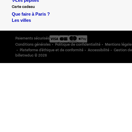
✨Les pépites
Carte cadeau
Que faire à Paris ?
Les villes
Paiements sécurisés
Conditions générales
Politique de confidentialité
Mentions légale
Plateforme d'éthique et de conformité
Accessibilité
Gestion de
billetreduc ©
2026