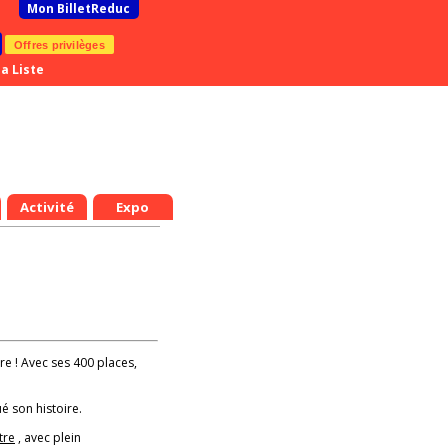
Mon BilletReduc
Offres privilèges
a Liste
Activité
Expo
ère ! Avec ses 400 places,
é son histoire.
tre
, avec plein