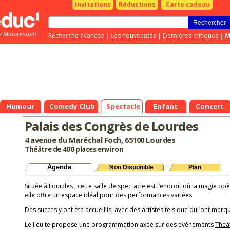
Invitations
Réductions
Carte cadeau
z Maintenant!
Recherche avancée
|
Les nouveautés
|
Dernières critiques
|
M
Humour
Comedy Club
Spectacle
Enfant
Concert
Palais des Congrès de Lourdes
4 avenue du Maréchal Foch, 65100 Lourdes
Théâtre de 400 places environ
Agenda
Non Disponible
Plan
Située à Lourdes , cette salle de spectacle est l’endroit où la magie op
elle offre un espace idéal pour des performances variées.
Des succès y ont été accueillis, avec des artistes tels que qui ont marqu
Le lieu te propose une programmation axée sur des événements
Théâ