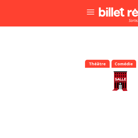
Bouton
menu
Sorte
principale
Théâtre
Comédie