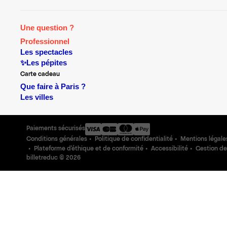
Une question ?
Professionnel
Les spectacles
✨Les pépites
Carte cadeau
Que faire à Paris ?
Les villes
Paiements sécurisés
Conditions générales
Politique de confidentialité
Mentions légale
Plateforme d'éthique et de conformité
Accessibilité
Gestion de
billetreduc ©
2026