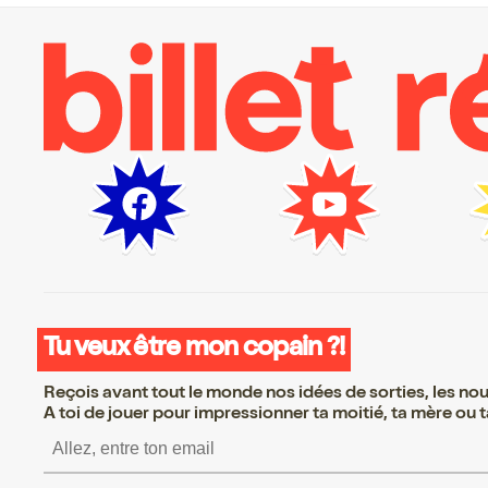
Tu veux être mon copain ?!
Reçois avant tout le monde nos idées de sorties, les nouv
A toi de jouer pour impressionner ta moitié, ta mère ou ta
S’inscrire S’inscrire S