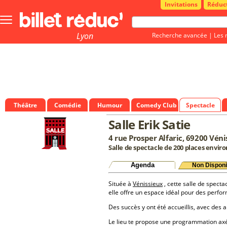
Invitations
Réduc
Bouton
menu
principale
Lyon
Recherche avancée
|
Les 
Théâtre
Comédie
Humour
Comedy Club
Spectacle
Salle Erik Satie
4 rue Prosper Alfaric, 69200 Véni
Salle de spectacle de 200 places enviro
Agenda
Non Disponi
Située à
Vénissieux
, cette salle de specta
elle offre un espace idéal pour des perfo
Des succès y ont été accueillis, avec des a
Le lieu te propose une programmation a