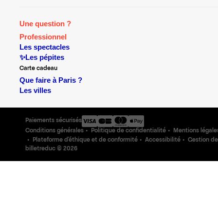
Une question ?
Professionnel
Les spectacles
✨Les pépites
Carte cadeau
Que faire à Paris ?
Les villes
Paiements sécurisés
Conditions générales
Politique de confidentialité
Mentions légale
Plateforme d'éthique et de conformité
Accessibilité
Gestion de
billetreduc ©
2026