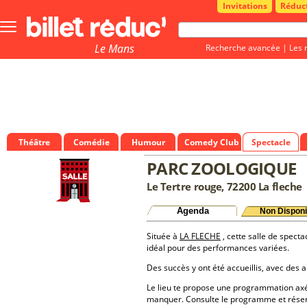
Invitations
Réduc
Bouton
menu
principale
Le Mans
Recherche avancée
|
Les 
Théâtre
Comédie
Humour
Comedy Club
Spectacle
PARC ZOOLOGIQUE
Le Tertre rouge, 72200 La fleche
Agenda
Non Disponi
Située à
LA FLECHE
, cette salle de specta
idéal pour des performances variées.
Des succès y ont été accueillis, avec des a
Le lieu te propose une programmation axé
manquer. Consulte le programme et réserv