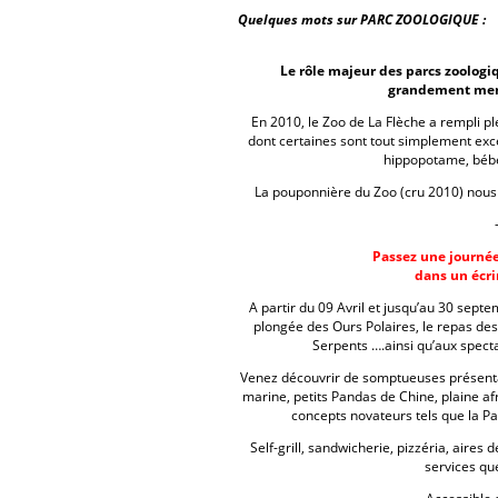
Quelques mots sur PARC ZOOLOGIQUE :
Le rôle majeur des parcs zoologi
grandement mena
En 2010, le Zoo de La Flèche a rempli 
dont certaines sont tout simplement exce
hippopotame, bébé
La pouponnière du Zoo (cru 2010) nous 
Passez une journé
dans un écri
A partir du 09 Avril et jusqu’au 30 septe
plongée des Ours Polaires, le repas des
Serpents ….ainsi qu’aux spect
Venez découvrir de somptueuses présentat
marine, petits Pandas de Chine, plaine af
concepts novateurs tels que la 
Self-grill, sandwicherie, pizzéria, aires
services qu