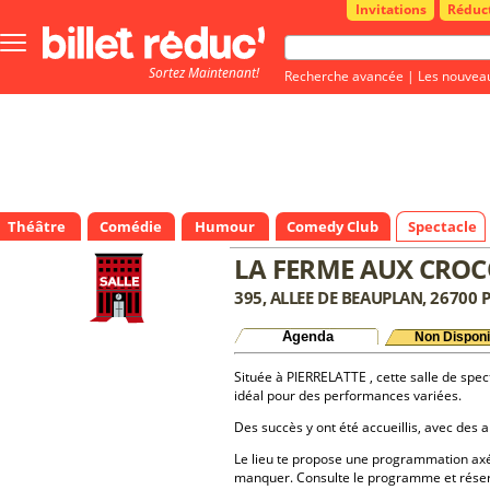
Invitations
Réduc
Bouton
menu
Sortez Maintenant!
principale
Recherche avancée
|
Les nouvea
Théâtre
Comédie
Humour
Comedy Club
Spectacle
LA FERME AUX CROC
395, ALLEE DE BEAUPLAN, 26700 P
Agenda
Non Disponi
Située à PIERRELATTE , cette salle de spect
idéal pour des performances variées.
Des succès y ont été accueillis, avec des a
Le lieu te propose une programmation axé
manquer. Consulte le programme et réserv