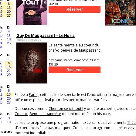
5
6
20h30
12
13
19
20
26
27
Sa
Di
3
4
Guy De Maupassant - Le Horla
10
11
17
18
Théâtre classique
24
25
La santé mentale au coeur du
31
chef-d'oeuvre de Maupassant
!
Sa
Di
1
prochaine séance:
dimanche 20 sept.
7
8
19h30
14
15
21
22
28
29
Sa
Di
5
6
Située à
Paris
, cette salle de spectacle est l’endroit où la magie opère 
12
13
19
20
offre un espace idéal pour des performances variées.
26
27
Des succès comme
Chéri on se dit tout !
y ont été accueillis, avec des a
Connac
,
Benoit Labannière
qui ont marqué son histoire.
Sa
Di
2
3
Le lieu te propose une programmation axée sur des événements
Théâ
9
10
d’expériences à ne pas manquer. Consulte le programme et réserve vit
s dates
moment inoubliable !