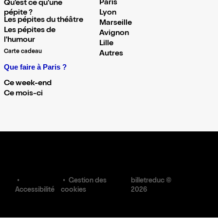
Paris
Qu'est ce qu'une
pépite ?
Lyon
Les pépites du théâtre
Marseille
Les pépites de
Avignon
l'humour
Lille
Carte cadeau
Autres
Que faire à Paris ?
Ce week-end
Ce mois-ci
Gestion des
billetreduc ©
Accessibilité
cookies
2026