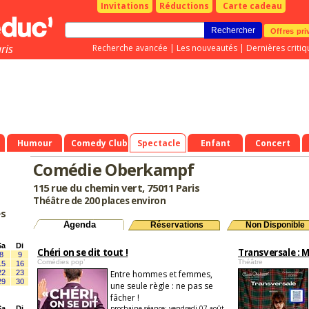
Invitations
Réductions
Carte cadeau
Offres pri
ris
Recherche avancée
|
Les nouveautés
|
Dernières critiq
Humour
Comedy Club
Spectacle
Enfant
Concert
Comédie Oberkampf
115 rue du chemin vert, 75011 Paris
Théâtre de 200 places environ
es
Agenda
Réservations
Non Disponible
Sa
Di
Chéri on se dit tout !
Transversale : M
8
9
Comédies pop’
Théâtre
15
16
22
23
Entre hommes et femmes,
29
30
une seule règle : ne pas se
fâcher !
prochaine séance:
vendredi 07 août
Sa
Di