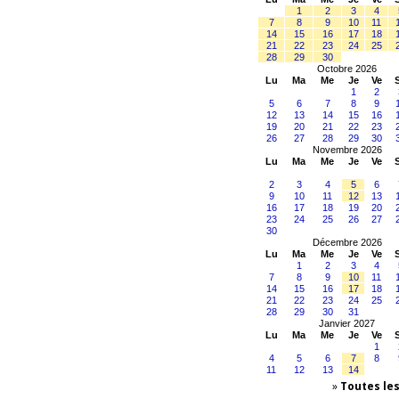
1
2
3
4
7
8
9
10
11
14
15
16
17
18
21
22
23
24
25
28
29
30
Octobre 2026
Lu
Ma
Me
Je
Ve
1
2
5
6
7
8
9
12
13
14
15
16
19
20
21
22
23
26
27
28
29
30
Novembre 2026
Lu
Ma
Me
Je
Ve
2
3
4
5
6
9
10
11
12
13
16
17
18
19
20
23
24
25
26
27
30
Décembre 2026
Lu
Ma
Me
Je
Ve
1
2
3
4
7
8
9
10
11
14
15
16
17
18
21
22
23
24
25
28
29
30
31
Janvier 2027
Lu
Ma
Me
Je
Ve
1
4
5
6
7
8
11
12
13
14
»
Toutes le