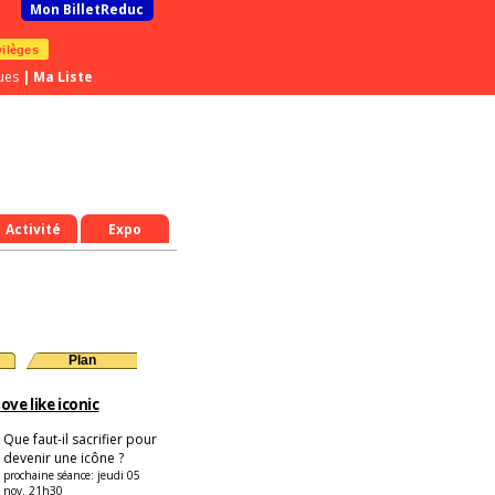
Mon BilletReduc
vilèges
ues
|
Ma Liste
Activité
Expo
Plan
ove like iconic
Que faut-il sacrifier pour
devenir une icône ?
prochaine séance:
jeudi 05
nov. 21h30