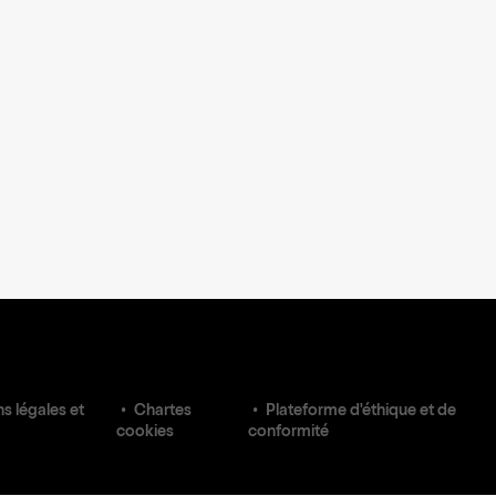
s légales et
Chartes
Plateforme d'éthique et de
cookies
conformité