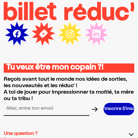
Tu veux être mon copain ?!
Reçois avant tout le monde nos idées de sorties,
les nouveautés et les réduc' !
A toi de jouer pour impressionner ta moitié, ta mère
ou ta tribu !
S’inscrire S’inscrire S’inscrire
Adresse email pour la newsletter
Une question ?