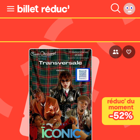
réduc' du
moment
-52%