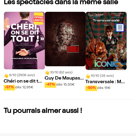
Les spectacles dans la même salle
10/10 (62 avis)
9/10 (2906 avis)
10/10 (38 avis)
Guy De Maupassa
Chéri on se dit tou
Transversale : Mo
nt - Le Horla
-47%
dès 15,50€
t !
ve like iconic
-57%
dès 12,95€
-50%
dès 15€
Tu pourrais aimer aussi !