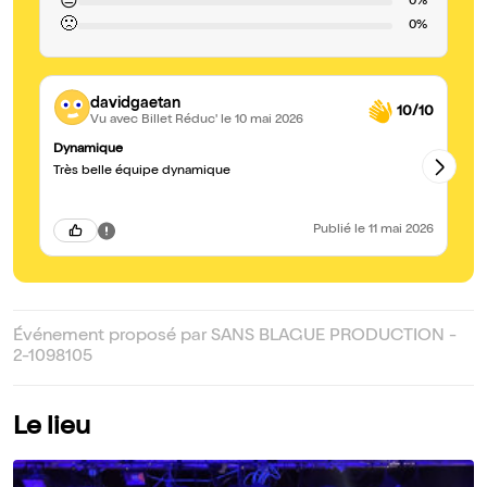
😐
0%
🙁
0%
davidgaetan
10/10
Vu avec Billet Réduc'
le 10 mai 2026
Dynamique
Ex
Très belle équipe dynamique
Un
Hâ
Publié
le 11 mai 2026
Événement proposé par SANS BLAGUE PRODUCTION -
2-1098105
Le lieu