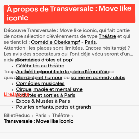
À propos de Transversale : Move like
iconic
Découvre Transversale : Move like iconic, qui fait partie
de notre sélection d’événements de type
Théâtre
et qui
se tient ici :
Comédie Oberkampf
-
Paris
.
Attention : les places sont limitées. Encore hésitant(e) ?
Les avis des spectateurs qui l'ont déjà vécu seront d'une
aide précieuse !
Comédies drôles et pop’
Célébrités au théâtre
Toujours à la recherche de la sortie idéale ? Voici
Au théâtre, pour faire le plein d’émotions
quelques pistes :
Stand-up et humour
ou
soirée en comedy clubs
Comédies musicales
Cirque, magie et mentalisme
Lire la suite
Activités et sorties à Paris
Expos & Musées à Paris
Pour les enfants, petits et grands
BilletReduc
Paris
Théâtre
Transversale : Move like iconic