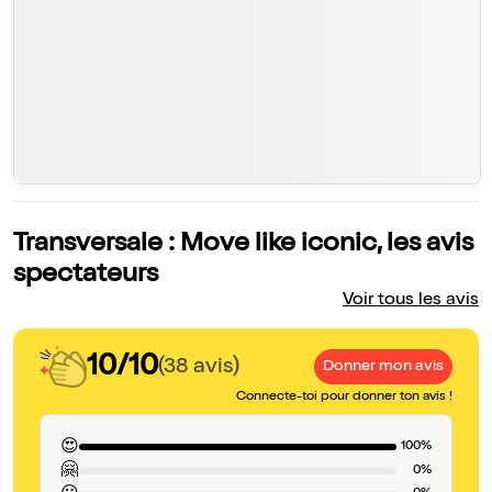
Transversale : Move like iconic, les avis
spectateurs
Voir tous les avis
10/10
(38 avis)
Donner mon avis
Connecte-toi pour donner ton avis !
😍
100%
🤗
0%