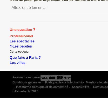
A toi de jouer pour impressionner ta moitié, ta mère ou ta
S’inscrire S’inscrire S
Une question ?
Professionnel
Les spectacles
✨Les pépites
Carte cadeau
Que faire à Paris ?
Les villes
Paiements sécurisés
Conditions générales
Politique de confidentialité
Mentions légale
Plateforme d'éthique et de conformité
Accessibilité
Gestion de
billetreduc ©
2026