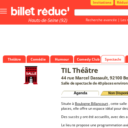
Invitations
Réduc
Bouton
menu
principale
Hauts-de-Seine (92)
Recherche avancée
|
Les 
Théâtre
Comédie
Humour
Comedy Club
Spectacle
TIL Théâtre
44 rue Marcel Dassault, 92100 B
Salle de spectacle de 40 places environ
Agenda
Non Disponi
Située à
Boulogne Billancourt
, cette salle
places, elle offre un espace idéal pour d
Des succès y ont été accueillis, avec des a
Le lieu te propose une programmation a