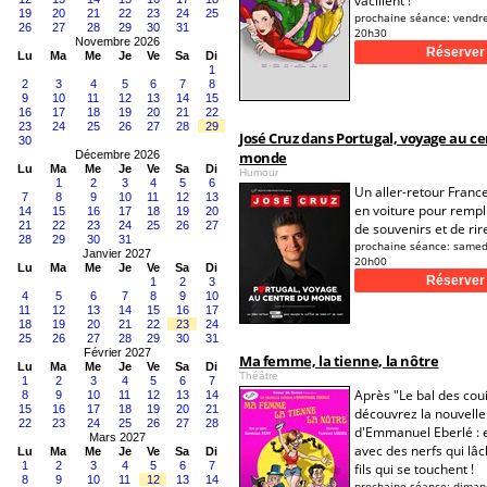
vacillent !
19
20
21
22
23
24
25
prochaine séance:
vendre
26
27
28
29
30
31
20h30
Novembre 2026
Lu
Ma
Me
Je
Ve
Sa
Di
1
2
3
4
5
6
7
8
9
10
11
12
13
14
15
16
17
18
19
20
21
22
23
24
25
26
27
28
29
José Cruz dans Portugal, voyage au c
30
Décembre 2026
monde
Lu
Ma
Me
Je
Ve
Sa
Di
Humour
1
2
3
4
5
6
Un aller-retour Franc
7
8
9
10
11
12
13
en voiture pour rempli
14
15
16
17
18
19
20
21
22
23
24
25
26
27
de souvenirs et de rire
28
29
30
31
prochaine séance:
samedi
Janvier 2027
20h00
Lu
Ma
Me
Je
Ve
Sa
Di
1
2
3
4
5
6
7
8
9
10
11
12
13
14
15
16
17
18
19
20
21
22
23
24
25
26
27
28
29
30
31
Février 2027
Ma femme, la tienne, la nôtre
Lu
Ma
Me
Je
Ve
Sa
Di
Théâtre
1
2
3
4
5
6
7
Après "Le bal des coui
8
9
10
11
12
13
14
15
16
17
18
19
20
21
découvrez la nouvell
22
23
24
25
26
27
28
d'Emmanuel Eberlé : 
Mars 2027
avec des nerfs qui lâc
Lu
Ma
Me
Je
Ve
Sa
Di
1
2
3
4
5
6
7
fils qui se touchent !
8
9
10
11
12
13
14
prochaine séance:
diman