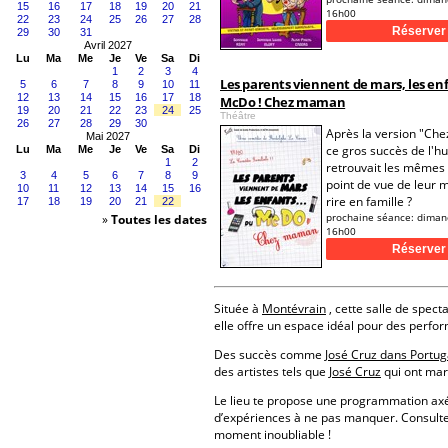
15
16
17
18
19
20
21
16h00
22
23
24
25
26
27
28
29
30
31
Avril 2027
Lu
Ma
Me
Je
Ve
Sa
Di
1
2
3
4
Les parents viennent de mars, les en
5
6
7
8
9
10
11
12
13
14
15
16
17
18
McDo ! Chez maman
19
20
21
22
23
24
25
Théâtre
26
27
28
29
30
Après la version "Che
Mai 2027
ce gros succès de l'h
Lu
Ma
Me
Je
Ve
Sa
Di
1
2
retrouvait les mêmes
3
4
5
6
7
8
9
point de vue de leur 
10
11
12
13
14
15
16
rire en famille ?
17
18
19
20
21
22
prochaine séance:
diman
»
Toutes les dates
16h00
Située à
Montévrain
, cette salle de spect
elle offre un espace idéal pour des perfo
Des succès comme
José Cruz dans Portu
des artistes tels que
José Cruz
qui ont mar
Le lieu te propose une programmation a
d’expériences à ne pas manquer. Consulte
moment inoubliable !