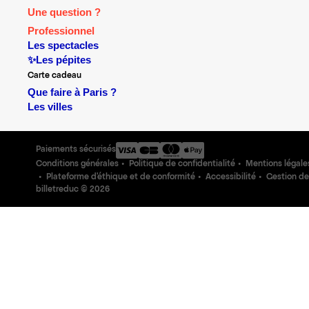
Une question ?
Professionnel
Les spectacles
✨Les pépites
Carte cadeau
Que faire à Paris ?
Les villes
Paiements sécurisés
Conditions générales
Politique de confidentialité
Mentions légale
Plateforme d'éthique et de conformité
Accessibilité
Gestion de
billetreduc ©
2026