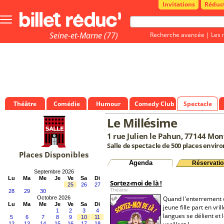
Invitations
Réduc
Bouton
menu
principale
Seine-et-Marne (77)
Recherche avancée
|
Les 
Théâtre
Comédie
Humour
Comedy Club
Spectacle
Le Millésime
1 rue Julien le Pahun, 77144 Mo
Salle de spectacle de 500 places enviro
Places Disponibles
Agenda
Réservatio
Septembre 2026
Lu
Ma
Me
Je
Ve
Sa
Di
Sortez-moi de là !
25
26
27
Théâtre
28
29
30
Octobre 2026
Quand l'enterrement 
Lu
Ma
Me
Je
Ve
Sa
Di
jeune fille part en vrill
1
2
3
4
langues se délient et 
5
6
7
8
9
10
11
12
13
14
15
16
17
18