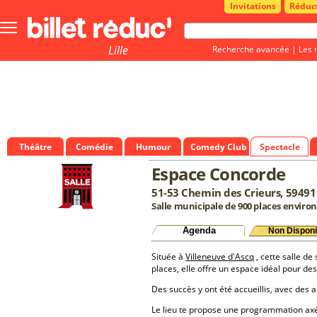
Invitations
Réduc
Bouton
menu
principale
Lille
Recherche avancée
|
Les 
Théâtre
Comédie
Humour
Comedy Club
Spectacle
Espace Concorde
51-53 Chemin des Crieurs, 59491
Salle municipale de 900 places environ
Agenda
Non Disponi
Située à
Villeneuve d'Ascq
, cette salle de
places, elle offre un espace idéal pour d
Des succès y ont été accueillis, avec des a
Le lieu te propose une programmation a