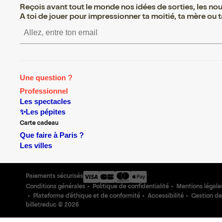
Reçois avant tout le monde nos idées de sorties, les nouv
A toi de jouer pour impressionner ta moitié, ta mère ou ta
S’inscrire S’inscrire S’ins
Une question ?
Professionnel
Les spectacles
✨Les pépites
Carte cadeau
Que faire à Paris ?
Les villes
Paiements sécurisés
Conditions générales
Politique de confidentialité
Mentions légale
Plateforme d'éthique et de conformité
Accessibilité
Gestion de
billetreduc ©
2026