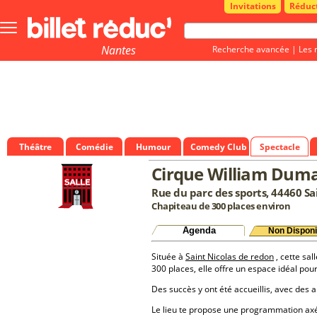
Invitations
Réduc
Bouton
menu
principale
Nantes
Recherche avancée
|
Les 
Théâtre
Comédie
Humour
Comedy Club
Spectacle
Cirque William Dum
Rue du parc des sports, 44460 Sa
Chapiteau de 300 places environ
Agenda
Non Disponi
Située à
Saint Nicolas de redon
, cette sal
300 places, elle offre un espace idéal po
Des succès y ont été accueillis, avec des a
Le lieu te propose une programmation a