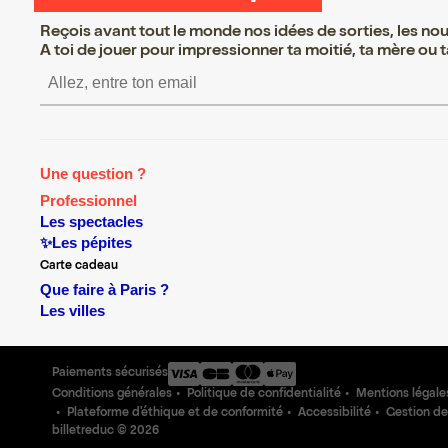
Reçois avant tout le monde nos idées de sorties, les nouv
A toi de jouer pour impressionner ta moitié, ta mère ou ta
S’inscrire S’inscrire S’i
Une question ?
Professionnel
Les spectacles
✨Les pépites
Carte cadeau
Que faire à Paris ?
Les villes
Paiements sécurisés
Conditions générales
Politique de confidentialité
Mentions légale
Plateforme d'éthique et de conformité
Accessibilité
Gestion de
billetreduc ©
2026