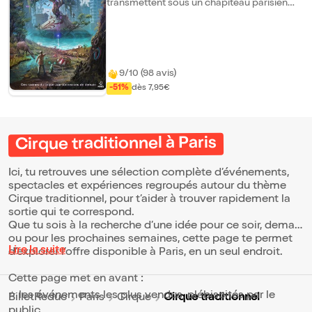
transmettent sous un chapiteau parisien
depuis 45 ans, et c'est là qu'un ARBRE
magique et mystérieux a pris forme. Avec
cette création originale mêlant
performances de cirque, danse, théâtre et
effets spéciaux, la famille Bormann a
souhaité rendre hommage à ses racines et
9/10 (98 avis)
à cet ARBRE en ancrant son héritage et son
-51%
dès 7,95€
savoir-faire artistique dans le contexte
actuel de développement durable. Arbre
c'est une respiration, une bouffée de
fantaisie et d'oxygène pour pénétrer dans
un monde fantastique. Des racines du
Cirque traditionnel à Paris
cirque aux connexions de demain, la
nouvelle création Arbre est à découvrir dès
maintenant." A Savoir : Fermeture des
Ici, tu retrouves une sélection complète d’événements,
portes à 14H45 !
spectacles et expériences regroupés autour du thème
Cirque traditionnel, pour t’aider à trouver rapidement la
sortie qui te correspond.
Que tu sois à la recherche d’une idée pour ce soir, demain
ou pour les prochaines semaines, cette page te permet
Lire la suite
d’explorer l’offre disponible à Paris, en un seul endroit.
Cette page met en avant :
⭐ les événements les plus vendus, plébiscités par le
Cirque traditionnel
BilletReduc
Paris
Cirque
public