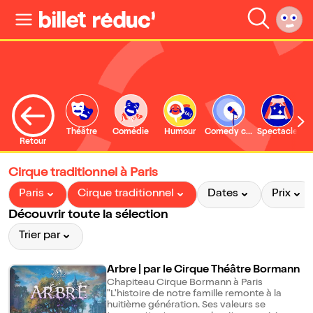
Théâtre
Comédie
Humour
Comedy club
Spectacle
Retour
Cirque traditionnel à Paris
Paris
Cirque traditionnel
Dates
Prix
Découvrir toute la sélection
Trier par
Arbre | par le Cirque Théâtre Bormann
Chapiteau Cirque Bormann à Paris
"L'histoire de notre famille remonte à la
huitième génération. Ses valeurs se