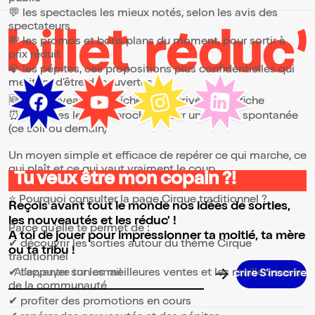
💬 les spectacles les mieux notés, selon les avis des
spectateurs
💸 les promos et bons plans du moment, pour sortir à
prix réduit
💎 les pépites, ces propositions plus confidentielles qui
méritent d’être découvertes
🆕 les nouveautés, fraîchement arrivées à l’affiche
⏰ les dates les plus proches, pour une sortie spontanée
(ce soir ou demain)
Un moyen simple et efficace de repérer ce qui marche, ce
qui plaît et ce qui vaut vraiment le coup.
Tu veux être mon copain ?!
⭐ Pourquoi consulter la page Cirque traditionnel ?
Reçois avant tout le monde nos idées de sorties,
les nouveautés et les réduc' !
Parce qu’elle te permet de :
A toi de jouer pour impressionner ta moitié, ta mère
✔ découvrir les sorties autour du thème Cirque
ou ta tribu !
traditionnel
✔ t’appuyer sur les meilleures ventes et les meilleurs avis
Adresse email pour la newsletter
de la communauté
✔ profiter des promotions en cours