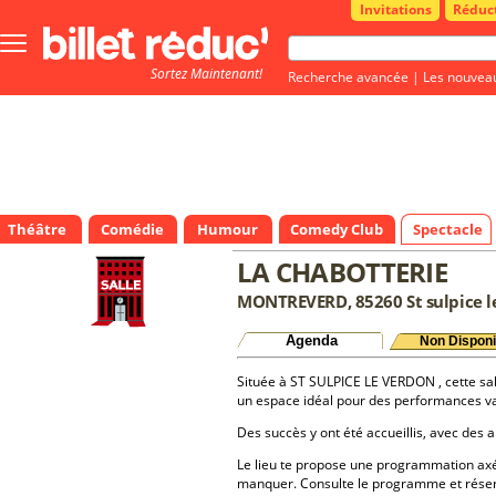
Invitations
Réduc
Bouton
menu
Sortez Maintenant!
principale
Recherche avancée
|
Les nouvea
Théâtre
Comédie
Humour
Comedy Club
Spectacle
LA CHABOTTERIE
MONTREVERD, 85260 St sulpice l
Agenda
Non Disponi
Située à ST SULPICE LE VERDON , cette salle
un espace idéal pour des performances va
Des succès y ont été accueillis, avec des a
Le lieu te propose une programmation axé
manquer. Consulte le programme et réserv