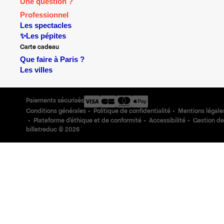
Une question ?
Professionnel
Les spectacles
✨Les pépites
Carte cadeau
Que faire à Paris ?
Les villes
Paiements sécurisés
Conditions générales
Politique de confidentialité
Mentions légale
Plateforme d'éthique et de conformité
Accessibilité
Gestion de
billetreduc ©
2026