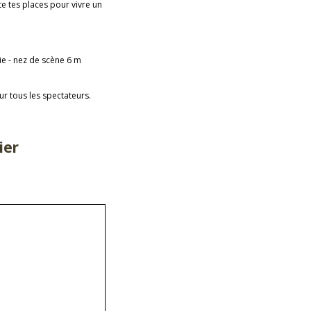
e tes places pour vivre un
ie - nez de scène 6 m
ur tous les spectateurs.
ier