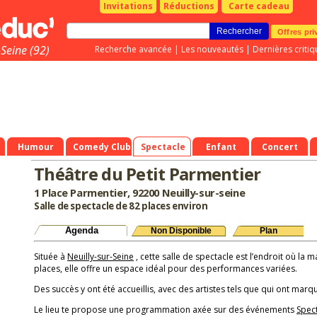
Invitations
Réductions
Carte cadeau
Offres pri
Seine (92)
Recherche avancée
|
Les nouveautés
|
Dernières critiq
Humour
Comedy Club
Spectacle
Enfant
Concert
Théâtre du Petit Parmentier
1 Place Parmentier, 92200 Neuilly-sur-seine
Salle de spectacle de 82 places environ
Agenda
Non Disponible
Plan
Située à
Neuilly-sur-Seine
, cette salle de spectacle est l’endroit où la 
places, elle offre un espace idéal pour des performances variées.
Des succès y ont été accueillis, avec des artistes tels que qui ont marqu
Le lieu te propose une programmation axée sur des événements
Spec