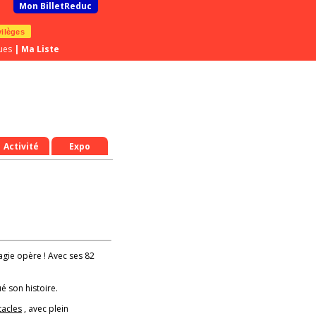
Mon BilletReduc
vilèges
ues
|
Ma Liste
Activité
Expo
magie opère ! Avec ses 82
é son histoire.
tacles
, avec plein