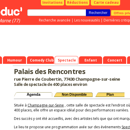
Invitations
Réductions
Carte cadeau
Offres pri
Marne (77)
Recherche avancée
|
Les nouveautés
|
Dernières critiq
Humour
Comedy Club
Spectacle
Enfant
Concert
Palais des Rencontres
rue Pierre de Coubertin, 77430 Champagne-sur-seine
Salle de spectacle de 400 places environ
Agenda
Non Disponible
Plan
Située à
Champagne-sur-Seine
, cette salle de spectacle est l’endroit 
400 places, elle offre un espace idéal pour des performances variées.
Des succès y ont été accueillis, avec des artistes tels que qui ont marqu
Le lieu te propose une programmation axée sur des événements
Spec