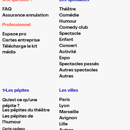
FAQ
Théâtre
Assurance annulation
Comédie
Humour
Professionnel
Comedy club
Spectacle
Espace pro
Enfant
Cartes entreprise
Concert
Télécharge le kit
Activité
média
Expo
Spectacles passés
Autres spectacles
Autres
✨Les pépites
Les villes
Paris
Qu'est ce qu'une
pépite ?
Lyon
Les pépites du théâtre
Marseille
Les pépites de
Avignon
l'humour
Lille
Carte cadeau