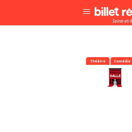
Bouton
menu
principale
Seine-et-
Théâtre
Comédie