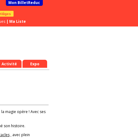
Mon BilletReduc
vilèges
ues
|
Ma Liste
Activité
Expo
où la magie opère ! Avec ses
é son histoire.
tacles
, avec plein