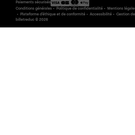
Paiements sécurisés
Conditions générales
Politique de confidentialité
Mentions légale
Plateforme d'éthique et de conformité
Accessibilité
Gestion de
billetreduc ©
2026