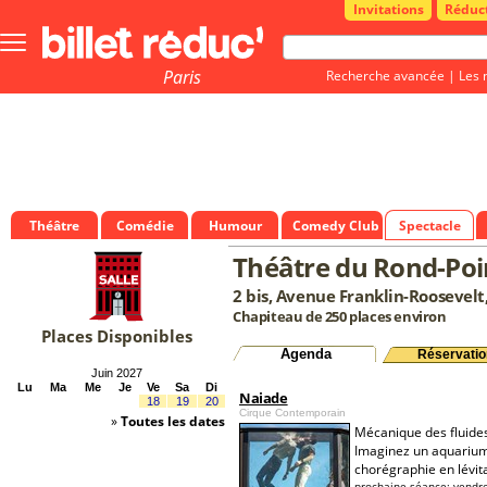
Invitations
Réduc
Bouton
menu
principale
Paris
Recherche avancée
|
Les 
Théâtre
Comédie
Humour
Comedy Club
Spectacle
Théâtre du Rond-Poi
2 bis, Avenue Franklin-Roosevelt
Chapiteau de 250 places environ
Places Disponibles
Agenda
Réservatio
Juin 2027
Lu
Ma
Me
Je
Ve
Sa
Di
Naiade
18
19
20
Cirque Contemporain
»
Toutes les dates
Mécanique des fluide
Imaginez un aquarium
chorégraphie en lévita
prochaine séance:
vendre