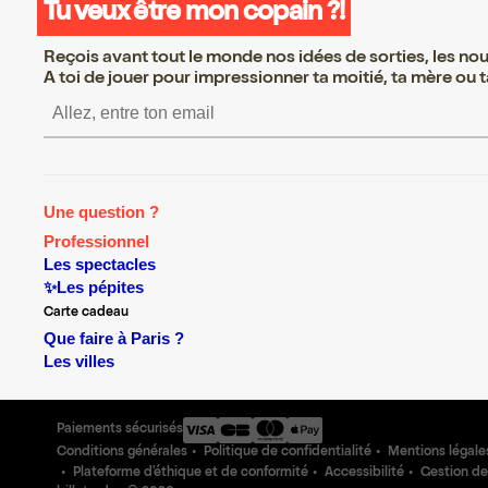
Tu veux être mon copain ?!
Reçois avant tout le monde nos idées de sorties, les nouv
A toi de jouer pour impressionner ta moitié, ta mère ou ta
S’inscrire S’inscrire S’in
Une question ?
Professionnel
Les spectacles
✨Les pépites
Carte cadeau
Que faire à Paris ?
Les villes
Paiements sécurisés
Conditions générales
Politique de confidentialité
Mentions légale
Plateforme d'éthique et de conformité
Accessibilité
Gestion de