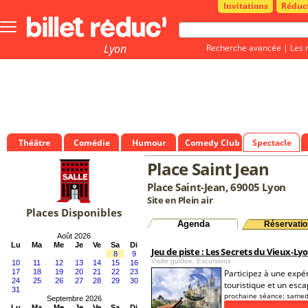
Invitations
Réduc
Bouton
menu
principale
Lyon
Recherche avancée
|
Les 
Théâtre
Comédie
Humour
Comedy Club
Spectacle
Place Saint Jean
Place Saint-Jean, 69005 Lyon
Site en Plein air
Places Disponibles
Agenda
Réservatio
Août 2026
Lu
Ma
Me
Je
Ve
Sa
Di
Jeu de piste : Les Secrets du Vieux-Ly
8
9
Visite guidée, Excursions
10
11
12
13
14
15
16
17
18
19
20
21
22
23
Participez à une expé
24
25
26
27
28
29
30
touristique et un esc
31
prochaine séance:
samed
Septembre 2026
Lu
Ma
Me
Je
Ve
Sa
Di