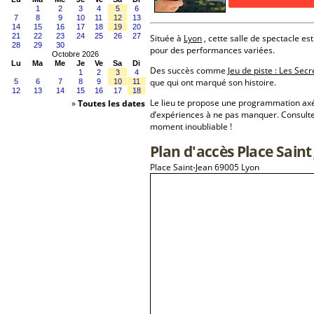
1
2
3
4
5
6
7
8
9
10
11
12
13
14
15
16
17
18
19
20
21
22
23
24
25
26
27
Située à
Lyon
, cette salle de spectacle est
28
29
30
pour des performances variées.
Octobre 2026
Lu
Ma
Me
Je
Ve
Sa
Di
Des succès comme
Jeu de piste : Les Sec
1
2
3
4
que qui ont marqué son histoire.
5
6
7
8
9
10
11
12
13
14
15
16
17
18
Le lieu te propose une programmation a
»
Toutes les dates
d’expériences à ne pas manquer. Consulte
moment inoubliable !
Plan d'accès Place Saint
Place Saint-Jean 69005 Lyon