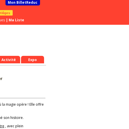
Mon BilletReduc
vilèges
ues
|
Ma Liste
Activité
Expo
er
ù la magie opère ! Elle offre
é son histoire.
tre
, avec plein