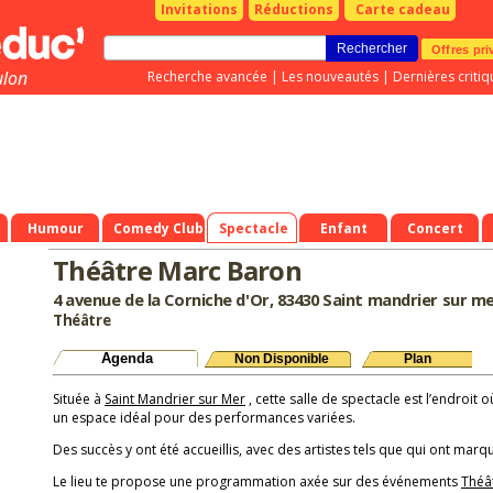
Invitations
Réductions
Carte cadeau
Offres pri
ulon
Recherche avancée
|
Les nouveautés
|
Dernières critiq
Humour
Comedy Club
Spectacle
Enfant
Concert
Théâtre Marc Baron
4 avenue de la Corniche d'Or, 83430 Saint mandrier sur m
Théâtre
Agenda
Non Disponible
Plan
Située à
Saint Mandrier sur Mer
, cette salle de spectacle est l’endroit o
un espace idéal pour des performances variées.
Des succès y ont été accueillis, avec des artistes tels que qui ont marqu
Le lieu te propose une programmation axée sur des événements
Théâ