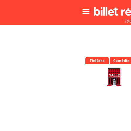
Bouton
menu
principale
To
Théâtre
Comédie