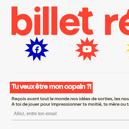
Tu veux être mon copain ?!
Reçois avant tout le monde nos idées de sorties, les nouv
A toi de jouer pour impressionner ta moitié, ta mère ou ta
S’inscrire S’inscrire S’