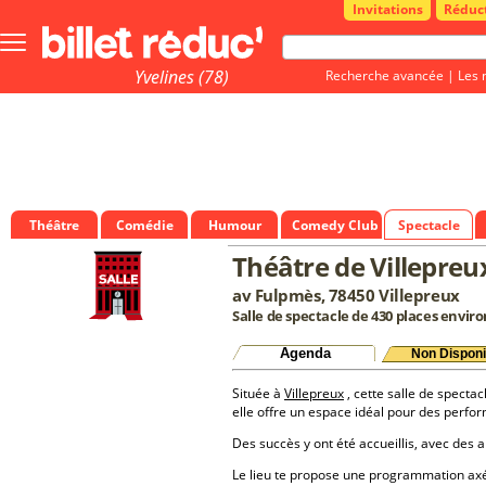
Invitations
Réduc
Bouton
menu
principale
Yvelines (78)
Recherche avancée
|
Les 
Théâtre
Comédie
Humour
Comedy Club
Spectacle
Théâtre de Villepreu
av Fulpmès, 78450 Villepreux
Salle de spectacle de 430 places enviro
Agenda
Non Disponi
Située à
Villepreux
, cette salle de spectac
elle offre un espace idéal pour des perfo
Des succès y ont été accueillis, avec des a
Le lieu te propose une programmation a