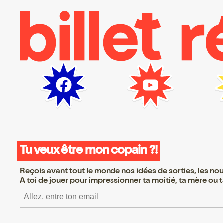
Tu veux être mon copain ?!
Reçois avant tout le monde nos idées de sorties, les nouv
A toi de jouer pour impressionner ta moitié, ta mère ou ta
S’inscrire S’inscrire S’