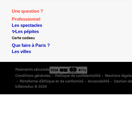
Une question ?
Professionnel
Les spectacles
✨Les pépites
Carte cadeau
Que faire à Paris ?
Les villes
Paiements sécurisés
Conditions générales
Politique de confidentialité
Mentions légale
Plateforme d'éthique et de conformité
Accessibilité
Gestion de
billetreduc ©
2026