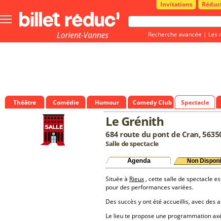
Invitations
Réduc
Bouton
menu
principale
Lorient-Vannes
Recherche avancée
|
Les 
Théâtre
Comédie
Humour
Comedy Club
Spectacle
Le Grénith
684 route du pont de Cran, 5635
Salle de spectacle
Agenda
Non Disponi
Située à
Rieux
, cette salle de spectacle es
pour des performances variées.
Des succès y ont été accueillis, avec des a
Le lieu te propose une programmation a