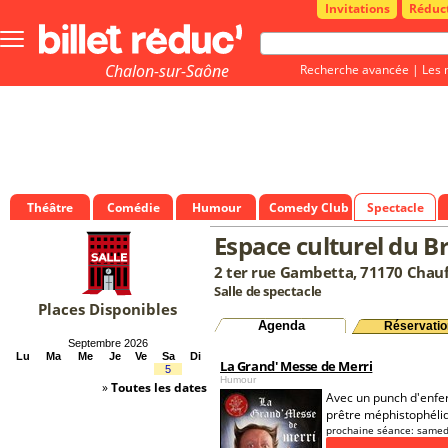
Invitations
Réduc
Bouton
menu
principale
Chalon-sur-Saône
Recherche avancée
|
Les 
Théâtre
Comédie
Humour
Comedy Club
Spectacle
Espace culturel du Br
2 ter rue Gambetta, 71170 Chauf
Salle de spectacle
Places Disponibles
Agenda
Réservatio
Septembre 2026
Lu
Ma
Me
Je
Ve
Sa
Di
La Grand' Messe de Merri
5
Humour
»
Toutes les dates
Avec un punch d'enfer
prêtre méphistophéliq
prochaine séance:
samed