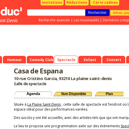
Invitations
Réductions
Carte cadeau
Offres pri
int-Denis
Recherche avancée
|
Les nouveautés
|
Dernières critiq
93)
Humour
Comedy Club
Spectacle
Enfant
Concert
Casa de Espana
10 rue Cristino Garcia, 93210 La plaine saint-denis
Salle de spectacle
Agenda
Non Disponible
Plan
Située à
La Plaine Saint-Denis
, cette salle de spectacle est l’endroit où 
espace idéal pour des performances variées.
Des succès y ont été accueillis, avec des artistes tels que qui ont marqu
Le lieu te propose une programmation axée sur des événements
Spec