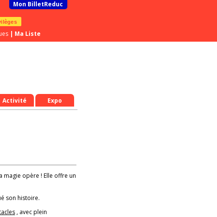
Mon BilletReduc
vilèges
ues
|
Ma Liste
Activité
Expo
la magie opère ! Elle offre un
é son histoire.
tacles
, avec plein