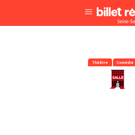
Bouton
menu
principale
Seine-Sa
(
Théâtre
Comédie