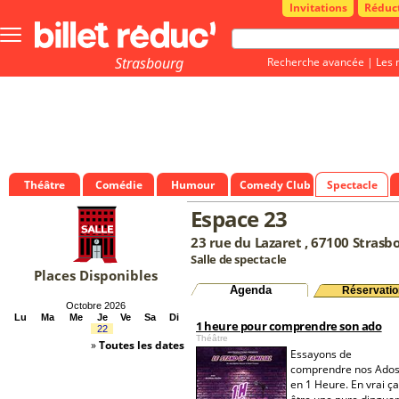
Invitations
Réduc
Bouton
menu
principale
Strasbourg
Recherche avancée
|
Les 
Théâtre
Comédie
Humour
Comedy Club
Spectacle
Espace 23
23 rue du Lazaret , 67100 Strasb
Salle de spectacle
Places Disponibles
Agenda
Réservatio
Octobre 2026
Lu
Ma
Me
Je
Ve
Sa
Di
1 heure pour comprendre son ado
22
Théâtre
»
Toutes les dates
Essayons de
comprendre nos Ado
en 1 Heure. En vrai ça