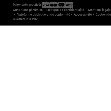
Paiements sécurisés
Conditions générales
Politique de confidentialité
Mentions légale
Plateforme d'éthique et de conformité
Accessibilité
Gestion de
billetreduc ©
2026