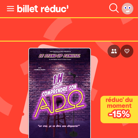
réduc' du
moment
-15%