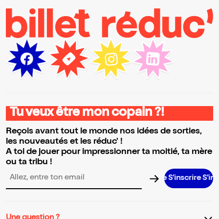
Tu veux être mon copain ?!
Reçois avant tout le monde nos idées de sorties,
les nouveautés et les réduc' !
A toi de jouer pour impressionner ta moitié, ta mère
ou ta tribu !
S’inscrire S’inscrire S’
Adresse email pour la newsletter
Une question ?