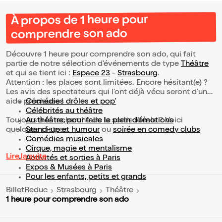
À propos de 1 heure pour
comprendre son ado
Découvre 1 heure pour comprendre son ado, qui fait
partie de notre sélection d’événements de type
Théâtre
et qui se tient ici :
Espace 23
-
Strasbourg
.
Attention : les places sont limitées. Encore hésitant(e) ?
Les avis des spectateurs qui l'ont déjà vécu seront d'une
aide précieuse !
Comédies drôles et pop’
Célébrités au théâtre
Toujours à la recherche de la sortie idéale ? Voici
Au théâtre, pour faire le plein d’émotions
quelques pistes :
Stand-up et humour
ou
soirée en comedy clubs
Comédies musicales
Cirque, magie et mentalisme
Lire la suite
Activités et sorties à Paris
Expos & Musées à Paris
Pour les enfants, petits et grands
BilletReduc
Strasbourg
Théâtre
1 heure pour comprendre son ado