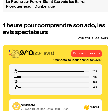
La Roche sur Foron
Saint Gervais les Bains
Plouguerneau
Dunkerque
1 heure pour comprendre son ado, les
avis spectateurs
Voir tous les avis
9/10
(234 avis)
Donner mon avis
Connecte-toi pour donner ton avis !
😍
92%
🤗
4%
😐
0%
🙁
4%
Moniette
10/10
Vu avec Billet Réduc'
le 20 juil. 2026