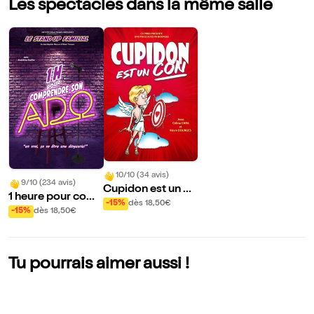
Les spectacles dans la même salle
10/10 (34 avis)
9/10 (234 avis)
Cupidon est un co
1 heure pour com
n
-15%
dès 18,50€
prendre son ado
-15%
dès 18,50€
Tu pourrais aimer aussi !