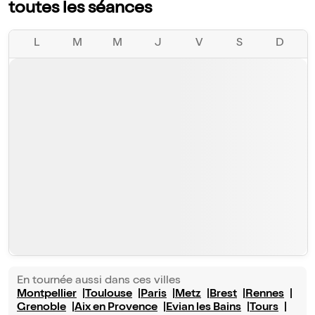
toutes les séances
L
M
M
J
V
S
D
En tournée aussi dans ces villes
Montpellier
Toulouse
Paris
Metz
Brest
Rennes
Grenoble
Aix en Provence
Evian les Bains
Tours