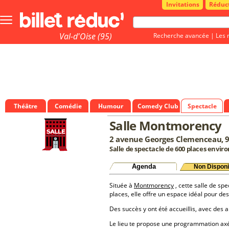
Invitations
Réduc
Bouton
menu
principale
Val-d'Oise (95)
Recherche avancée
|
Les 
Théâtre
Comédie
Humour
Comedy Club
Spectacle
Salle Montmorency
2 avenue Georges Clemenceau,
Salle de spectacle de 600 places enviro
Agenda
Non Disponi
Située à
Montmorency
, cette salle de spe
places, elle offre un espace idéal pour d
Des succès y ont été accueillis, avec des a
Le lieu te propose une programmation a