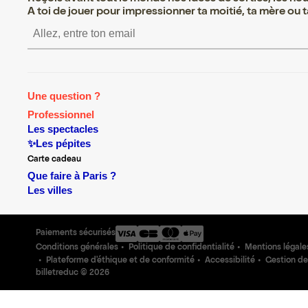
A toi de jouer pour impressionner ta moitié, ta mère ou ta
S’inscrire S’inscrire S’insc
Une question ?
Professionnel
Les spectacles
✨Les pépites
Carte cadeau
Que faire à Paris ?
Les villes
Paiements sécurisés
Conditions générales
Politique de confidentialité
Mentions légale
Plateforme d'éthique et de conformité
Accessibilité
Gestion de
billetreduc ©
2026