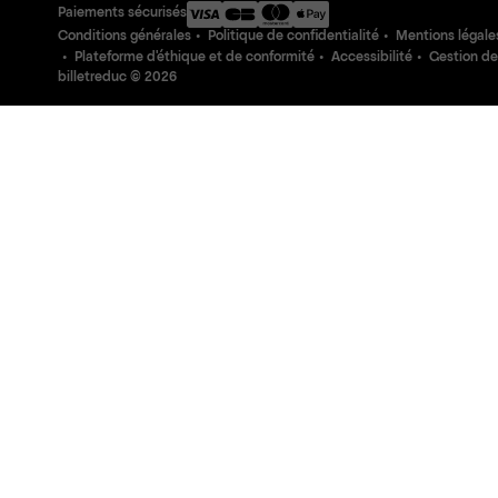
Paiements sécurisés
Conditions générales
Politique de confidentialité
Mentions légale
Plateforme d'éthique et de conformité
Accessibilité
Gestion de
billetreduc ©
2026