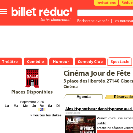
Invitations
Réduc
Bouton
menu
Sortez Maintenant!
principale
Recherche avancée
|
Les nouvea
Théâtre
Comédie
Humour
Comedy Club
Spectacle
Cinéma Jour de Fête
3 place des libertés, 27140 Gisor
Cinéma
Places Disponibles
Agenda
Réservatio
Septembre 2026
Lu
Ma
Me
Je
Ve
Sa
Di
Alex Hypnotiseur dans Hypnose au 
25
Spectacles
»
Toutes les dates
Venez vivre une expéri
public.
prochaine séance:
vendre