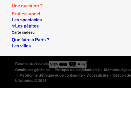
Une question ?
Professionnel
Les spectacles
✨Les pépites
Carte cadeau
Que faire à Paris ?
Les villes
Paiements sécurisés
Conditions générales
Politique de confidentialité
Mentions légale
Plateforme d'éthique et de conformité
Accessibilité
Gestion de
billetreduc ©
2026