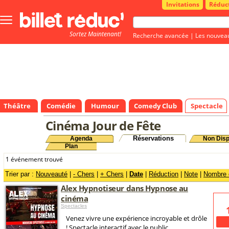
Invitations
Réduc
Bouton
menu
Sortez Maintenant!
principale
Recherche avancée
|
Les nouvea
Théâtre
Comédie
Humour
Comedy Club
Spectacle
Cinéma Jour de Fête
Réservations
Agenda
Non Disp
Plan
1 événement trouvé
Trier par :
Nouveauté
|
- Chers
|
+ Chers
|
Date
|
Réduction
|
Note
|
Nombre d
Alex Hypnotiseur dans Hypnose au
cinéma
Spectacles
Venez vivre une expérience incroyable et drôle
! Spectacle interactif avec le public.