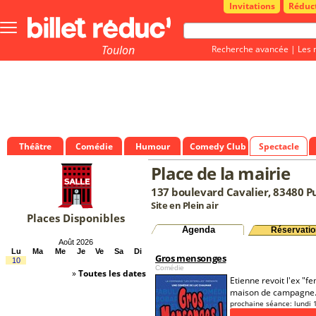
Invitations
Réduc
Bouton
menu
principale
Toulon
Recherche avancée
|
Les 
Théâtre
Comédie
Humour
Comedy Club
Spectacle
Place de la mairie
137 boulevard Cavalier, 83480 P
Site en Plein air
Places Disponibles
Agenda
Réservatio
Août 2026
Lu
Ma
Me
Je
Ve
Sa
Di
Gros mensonges
10
Comédie
»
Toutes les dates
Etienne revoit l'ex "f
maison de campagne. C
prochaine séance:
lundi 