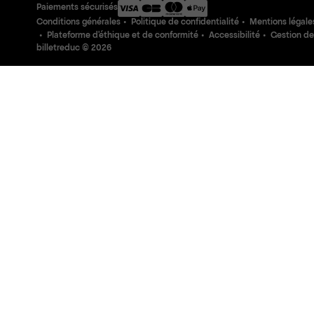
Paiements sécurisés
Conditions générales
Politique de confidentialité
Mentions légale
Plateforme d'éthique et de conformité
Accessibilité
Gestion de
billetreduc ©
2026