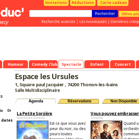
Invitations
Réductions
Carte cadeau
Offres pri
necy
Recherche avancée
|
Les nouveautés
|
Dernières critiq
Humour
Comedy Club
Spectacle
Enfant
Concert
Espace les Ursules
1, Square paul Jacquier , 74200 Thonon-les-bains
Salle Multidisciplinaire
es
Agenda
Réservations
Non Disponible
Sa
Di
La Petite Sorcière
Vous pouvez embrasser 
Spectacles Enfants
Comédie
s dates
Est ce que vous avez
Quand u
peur du noir, ou des
orchestré
peurs toutes
communic