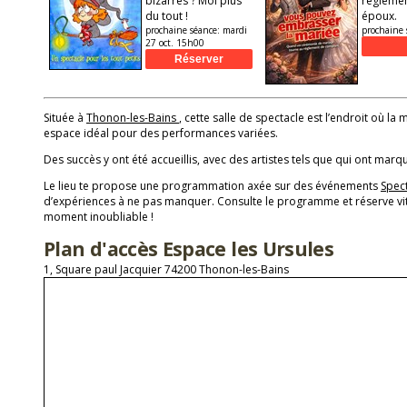
bizarres ? Moi plus
règlemen
du tout !
époux.
prochaine séance:
mardi
prochaine 
27 oct. 15h00
Située à
Thonon-les-Bains
, cette salle de spectacle est l’endroit où la 
espace idéal pour des performances variées.
Des succès y ont été accueillis, avec des artistes tels que qui ont marqu
Le lieu te propose une programmation axée sur des événements
Spec
d’expériences à ne pas manquer. Consulte le programme et réserve vit
moment inoubliable !
Plan d'accès Espace les Ursules
1, Square paul Jacquier 74200 Thonon-les-Bains