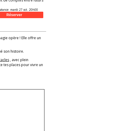
t de comptes entre futurs
séance:
mardi 27 oct. 20h00
magie opère ! Elle offre un
é son histoire.
tacles
, avec plein
e tes places pour vivre un