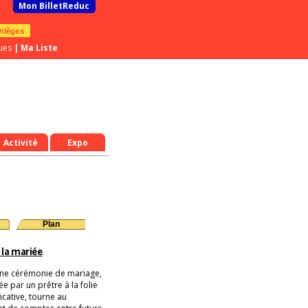
Mon BilletReduc
vilèges
ues
|
Ma Liste
Activité
Expo
Plan
la mariée
ne cérémonie de mariage,
e par un prêtre à la folie
ative, tourne au