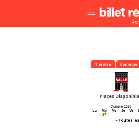
Bouton
menu
principale
An
Théâtre
Comédie
Places Disponibl
Octobre 2026
Lu
Ma
Me
Je
Ve
27
»
Toutes le