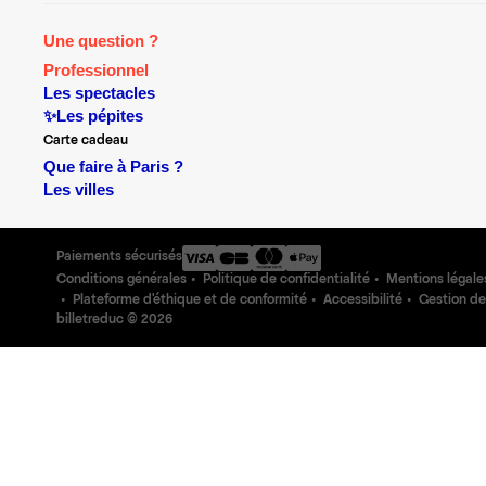
Une question ?
Professionnel
Les spectacles
✨Les pépites
Carte cadeau
Que faire à Paris ?
Les villes
Paiements sécurisés
Conditions générales
Politique de confidentialité
Mentions légale
Plateforme d'éthique et de conformité
Accessibilité
Gestion de
billetreduc ©
2026