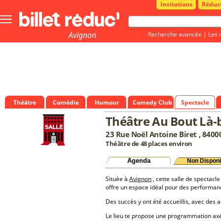
Invitations
Réduc
Bouton
menu
principale
Avignon
Recherche avancée
|
Les 
Théâtre
Comédie
Humour
Comedy Club
Spectacle
Théâtre Au Bout Là-
23 Rue Noël Antoine Biret , 840
Théâtre de 48 places environ
Agenda
Non Disponi
Située à
Avignon
, cette salle de spectacle
offre un espace idéal pour des performan
Des succès y ont été accueillis, avec des a
Le lieu te propose une programmation a