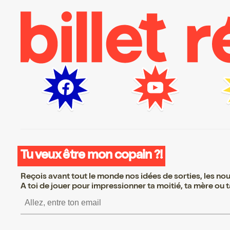
Tu veux être mon copain ?!
Reçois avant tout le monde nos idées de sorties, les nouv
A toi de jouer pour impressionner ta moitié, ta mère ou ta
S’inscrire S’inscrire S